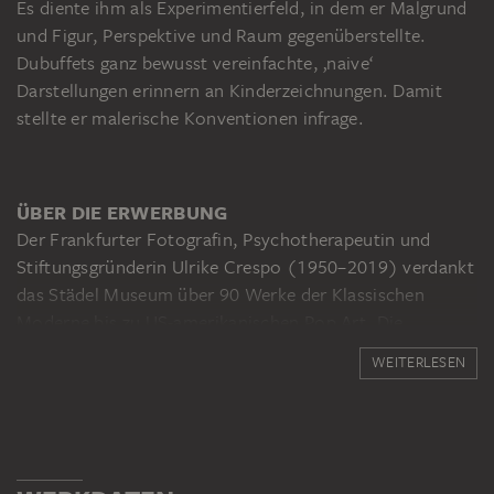
Es diente ihm als Experimentierfeld, in dem er Malgrund
und Figur, Perspektive und Raum gegenüberstellte.
Dubuffets ganz bewusst vereinfachte, ‚naive‘
Darstellungen erinnern an Kinderzeichnungen. Damit
stellte er malerische Konventionen infrage.
ÜBER DIE ERWERBUNG
Der Frankfurter Fotografin, Psychotherapeutin und
Stiftungsgründerin Ulrike Crespo (1950–2019) verdankt
das Städel Museum über 90 Werke der Klassischen
Moderne bis zu US-amerikanischen Pop Art. Die
Gemälde, Zeichnungen und Druckgrafiken von Wassily
WEITERLESEN
Kandinsky, Otto Dix, Oskar Schlemmer, Max Ernst, Jean
Dubuffet, Cy Twombly und anderen stammen
ursprünglich aus der Sammlung ihres Großvaters, des
Darmstädter Industriellen Karl Ströher (1890–1977),
der nach dem Zweiten Weltkrieg eine umfassende