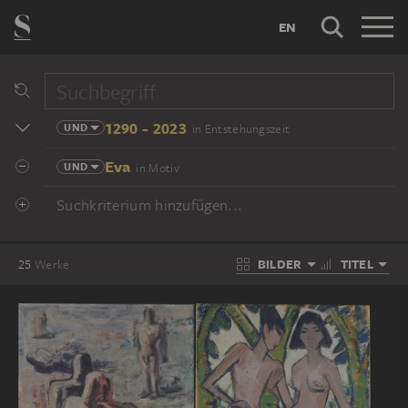
EN
1290 - 2023
UND
in Entstehungszeit
Eva
UND
in Motiv
Suchkriterium hinzufügen...
BILDER
TITEL
25
Werke