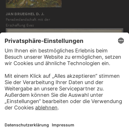
JAN BRUEGHEL D. J.
Paradieslandschaft mit der
Erschaffung Evas
CARLO NAYA
Venedig: Dogenpalast mit Markussäule