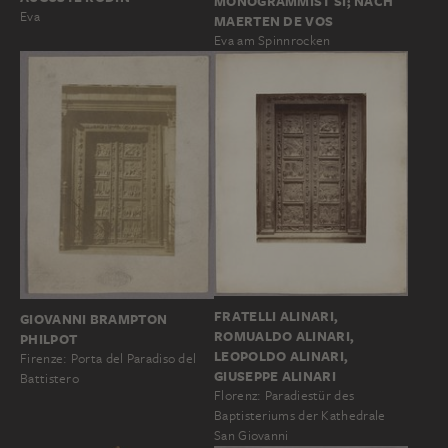
MONOGRAMMIST SI; NACH
Eva
MAERTEN DE VOS
Eva am Spinnrocken
FRATELLI ALINARI,
GIOVANNI BRAMPTON
ROMUALDO ALINARI,
PHILPOT
LEOPOLDO ALINARI,
Firenze: Porta del Paradiso del
GIUSEPPE ALINARI
Battistero
Florenz: Paradiestür des
Baptisteriums der Kathedrale
San Giovanni