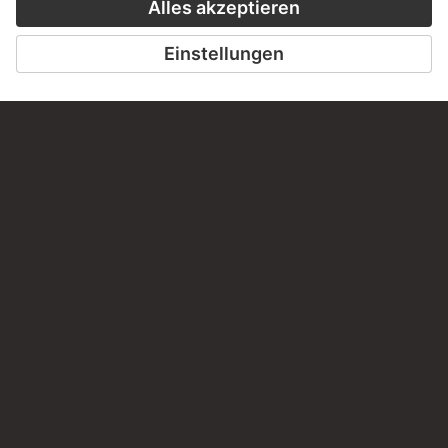
HÖRERLEBNIS
LESETIPP FÜ
ZUM PODCAST
ZUM DIGITORI
KONTAKT
Haben Sie Anregungen, Fragen oder Informationen zu
diesem Werk?