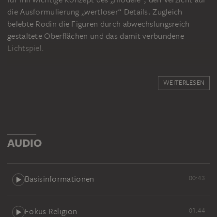
die Ausformulierung „wertloser“ Details. Zugleich
belebte Rodin die Figuren durch abwechslungsreich
gestaltete Oberflächen und das damit verbundene
Lichtspiel.
WEITERLESEN
ÜBER DIE ERWERBUNG
Georg Hartmann (1870-1954) stammte aus einer alten
Frankfurter Familie. Ab 1898 baute er die Bauersche
Schriftgießerei zu einem großen Unternehmen aus. Der
Kunstsammler wurde 1920 Mitglied des Städelschen
AUDIO
Museums-Vereins, ab 1935 war er zugleich
Administrator des Städelschen Kunstinstituts. Sein
Interesse als Sammler galt vorwiegend der
Basisinformationen
00:43
mittelalterlichen Plastik, er war aber auch offen für
moderne Kunst. Die Eva von Rodin hatte Hartmann in
Paris zunächst für sich erworben, 1953 dann dem Städel
Fokus Religion
01:44