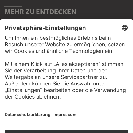
MEHR ZU ENTDECKEN
ALBEN
KUNST DER MODERNE – DIE
HIGHLIGHTS
31 Werke
GESCHLECHTER­KAMPF
7 Werke
PODCAST
DIGITORIAL