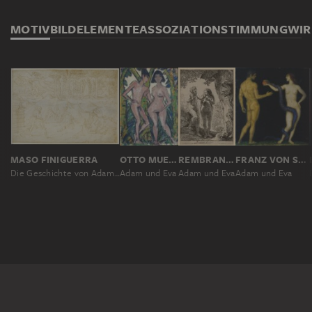
MOTIV
BILDELEMENTE
ASSOZIATION
STIMMUNG
WI
MASO FINIGUERRA
OTTO MUELLER
REMBRANDT HARMENSZ. VAN RIJN
FRANZ VON STUCK
Die Geschichte von Adam und Eva
Adam und Eva
Adam und Eva
Adam und Eva