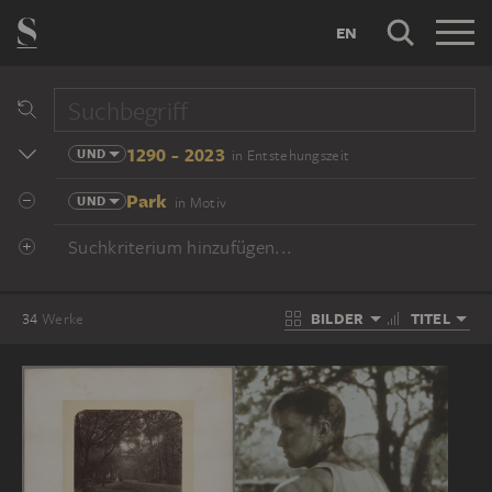
EN
1290 - 2023
UND
in Entstehungszeit
Park
UND
in Motiv
Suchkriterium hinzufügen...
BILDER
TITEL
34
Werke