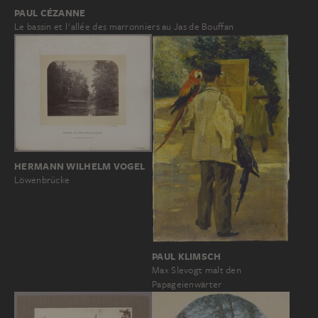
PAUL CÉZANNE
Le bassin et l'allée des marronniers au Jas de Bouffan
HERMANN WILHELM VOGEL
Löwenbrücke
PAUL KLIMSCH
Max Slevogt malt den
Papageienwärter