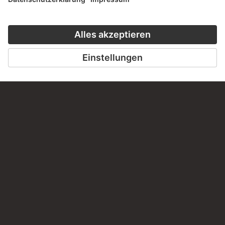
MALEREI & FOTOGRAFIE
24 Werke
KUNST DER MODERNE – DIE
HIGHLIGHTS
31 Werke
PODCAST
KUNSTGESCHICHT