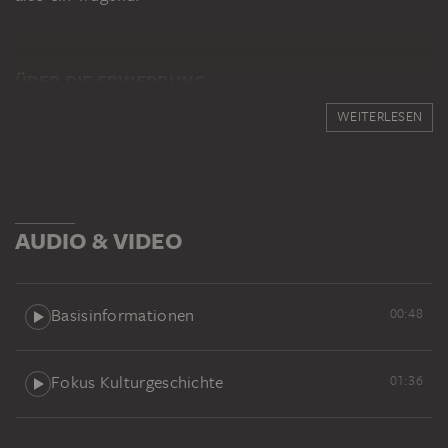
ÜBER DIE ERWERBUNG
Mit der Ankunft des neuen Städeldirektors Georg
WEITERLESEN
Swarzenski 1906 und der Gründung der Städtischen
Galerie im Städelschen Kunstinstitut für die
zeitgenössische Kunst 1907 begannen eine Reihe äußerst
kapitaler Kunstankäufe des jungen, 1899 gegründeten,
Museums-Vereins: Als künstlerisch geschlossenen
AUDIO & VIDEO
Sammlungsblock erwarb man in den Jahren bis zum
Ersten Weltkrieg herausragende Werke der französischen
Kunst, die in Deutschland in weiten Kreisen noch
Basisinformationen
00:48
verpönt war. Darunter Werke des Symbolismus wie Puvis
de Chavannes Madgalena, Courbets dramatische Welle
und Meisterwerke des Impressionismus wie Manets
Fokus Kulturgeschichte
01:36
Krocketpartie. Im Entstehungsjahr 1873 erprobte
Edouard Manet erstmals zusammen mit Claude Monet