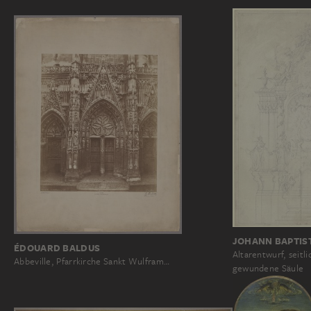
JOHANN BAPTIS
ÉDOUARD BALDUS
Altarentwurf, seitli
Abbeville, Pfarrkirche Sankt Wulfram…
gewundene Säule