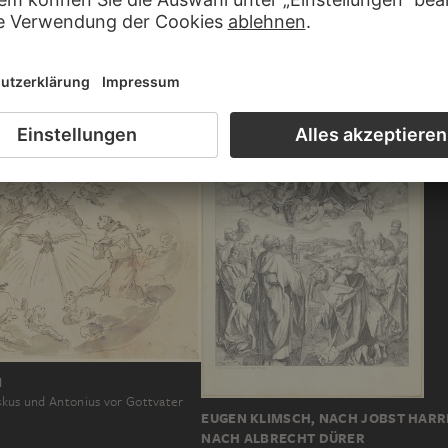
ALBRECHT DÜRER
GRIEN
Die Heilige Familie mit der Libelle
I
skus und Antonius vor Gottvater
EUGEN KLIMSCH, NACH JOBST HARR
NACH ALBRECHT DÜRER