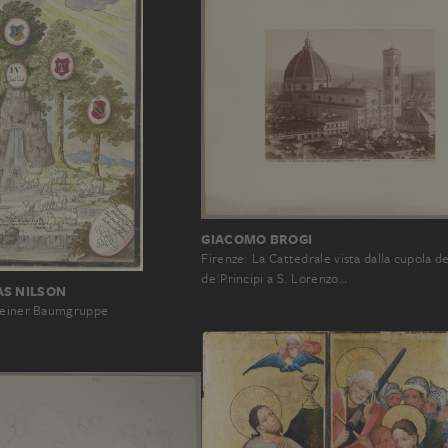
GIACOMO BROGI
Firenze: La Cattedrale vista dalla cupola de
de'Principi a S. Lorenzo…
AS NILSON
r einer Baumgruppe