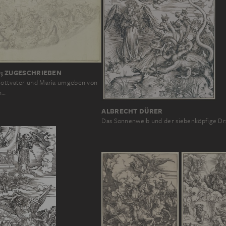
; ZUGESCHRIEBEN
Gottvater und Maria umgeben von
n…
ALBRECHT DÜRER
Das Sonnenweib und der siebenköpfige D