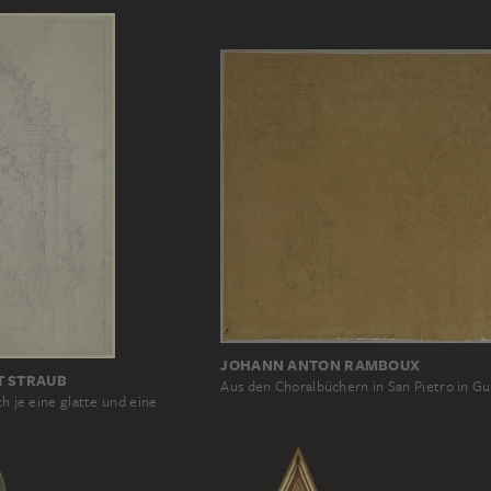
JOHANN ANTON RAMBOUX
T STRAUB
Aus den Choralbüchern in San Pietro in G
ch je eine glatte und eine