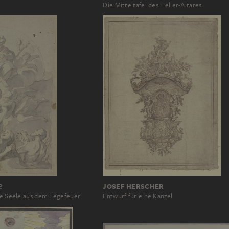
Die Mitteltafel des Heller-Altares
?
JOSEF HERSCHER
ine Seele aus dem Fegefeuer
Entwurf für eine Kanzel