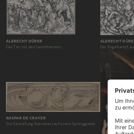
ALBRECHT DÜRER
ALBRECHT DÜRE
Das Tier mit den Lammhörnern…
Der Engelkampf, au
GASPAR DE CRAYER
Die Darstellung Gottvaters auf einem Sprenggiebel