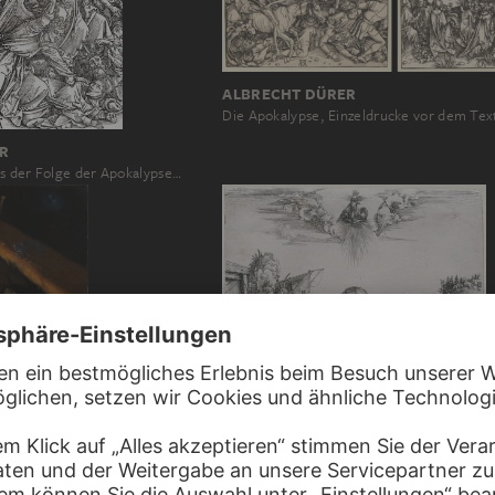
ALBRECHT DÜRER
Die Apokalypse, Einzeldrucke vor dem Tex
R
s der Folge der Apokalypse…