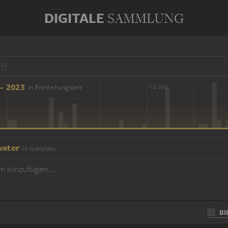
DIGITALE
SAMMLUNG
- 2023
in Entstehungszeit
16 Jhd
18 Jhd
vater
in Iconclass
m hinzufügen...
BI