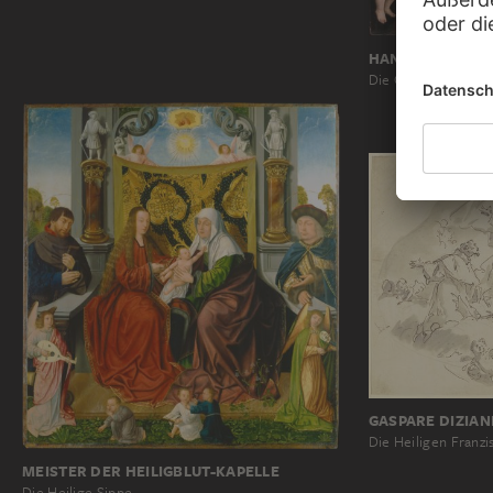
HANS BALDUNG 
Die Geburt Christi
GASPARE DIZIAN
Die Heiligen Franzi
MEISTER DER HEILIGBLUT-KAPELLE
Die Heilige Sippe