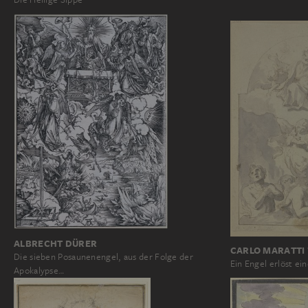
ALBRECHT DÜRER
CARLO MARATTI 
Die sieben Posaunenengel, aus der Folge der
Ein Engel erlöst e
Apokalypse…