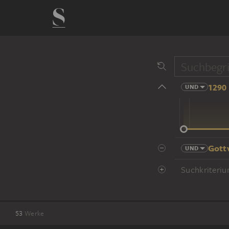
1290 
UND
14 Jhd
Gott
UND
Suchkriteriu
53
Werke