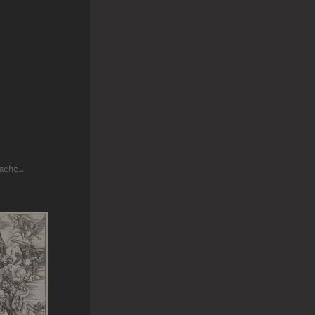
rache…