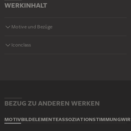
WERKINHALT
Motive und Bezüge
Iconclass
BEZUG ZU ANDEREN WERKEN
MOTIV
BILDELEMENTE
ASSOZIATION
STIMMUNG
WI