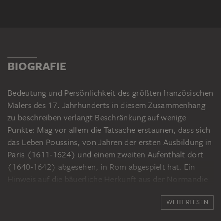
BIOGRAFIE
Bedeutung und Persönlichkeit des größten französischen
Malers des 17. Jahrhunderts in diesem Zusammenhang
zu beschreiben verlangt Beschränkung auf wenige
Punkte: Mag vor allem die Tatsache erstaunen, dass sich
das Leben Poussins, von Jahren der ersten Ausbildung in
Paris (1611-1624) und einem zweiten Aufenthalt dort
(1640-1642) abgesehen, in Rom abgespielt hat. Ein
Hinweis auf die bäuerliche Herkunft aus der Normandie
kann u. a. die Stabilität und Unbeirrbarkeit erklären, die
WEITERLESEN
er während seines Lebens immer wieder bewiesen hat.
Für die Frühzeit ist vor allem die Bekanntschaft mit