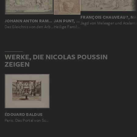
JOHANN ANTON RAMBOUX, NACH NICOLAS POUSSIN, NACH FRANCESCO PRIMATICCIO
JAN PUNT, NACH NICOLAS POUSSIN
Jagd von Meleager und Atalant
Das Gleichnis von den Arbeitern im Weinberg, Primaticcios Garten des Vertumnus und Poussins Reich der Flora nachempfunden
Heilige Familie, Maria lehrt das Kind lesen
WERKE, DIE NICOLAS POUSSIN
ZEIGEN
ÉDOUARD BALDUS
Paris: Das Portal von Schloß Gaillon im Hof der École des Beaux-Arts