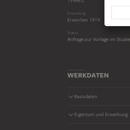
13998 Z
Erwerbung
Erworben 1919
Status
Anfrage zur Vorlage im Stud
WERKDATEN
Basisdaten
Eigentum und Erwerbung