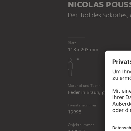
NICOLAS POUS
Der Tod des Sokrates
,
NICOLAS POUSSIN; UMKREIS
Kniender Johannesknabe mit dem auf dem Kreuz schlafenden Christuskind
Blatt
118 x 203 mm
Material und Technik
Feder in Braun, grau laviert,
Inventarnummer
13998
Objektnummer