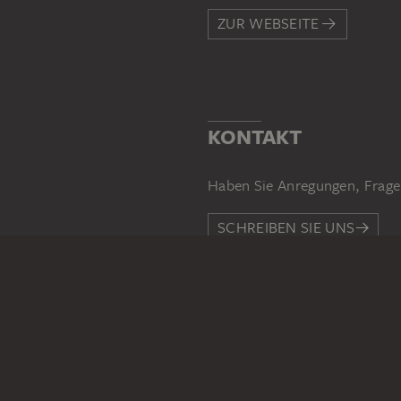
ZUR WEBSEITE
KONTAKT
Haben Sie Anregungen, Frage
SCHREIBEN SIE UNS
PERMALINK
staedelmuseum.de/go/ds/139