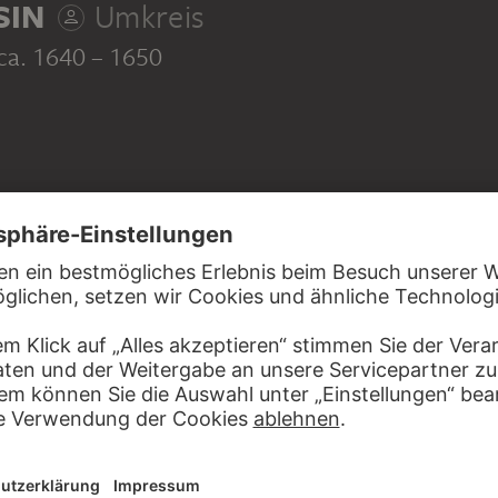
SIN
Umkreis
 ca. 1640 – 1650
 Vorzeichnung mit schwarzem Stift, auf Vergépapier