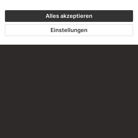
HÖRERLEBNIS
LESETIPP FÜ
ZUM PODCAST
ZUM DIGITORI
KONTAKT
Haben Sie Anregungen, Fragen oder Informationen zu