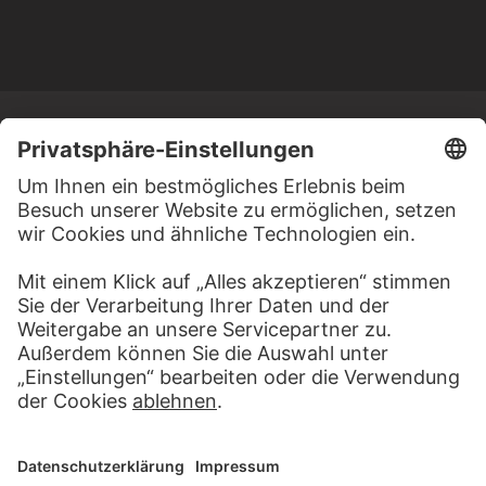
MEHR ZU ENTDECKEN
ALBEN
NIEDERLÄNDER IM STÄDEL
16 Werke
PODCAST
DIGITORIAL