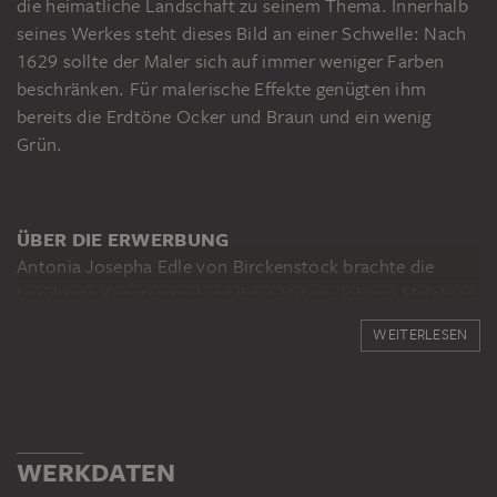
die heimatliche Landschaft zu seinem Thema. Innerhalb
seines Werkes steht dieses Bild an einer Schwelle: Nach
1629 sollte der Maler sich auf immer weniger Farben
beschränken. Für malerische Effekte genügten ihm
bereits die Erdtöne Ocker und Braun und ein wenig
Grün.
ÜBER DIE ERWERBUNG
Antonia Josepha Edle von Birckenstock brachte die
berühmte Kunstsammlung ihres Vaters Johann Melchior
Ritter und Edler von Birckenstock um 1800 ein in ihre
WEITERLESEN
Ehe mit dem Frankfurter Franz Brentano. Die Sammlung
Brentano-Birckenstock wurde zu einer der größten
Privatgalerien Frankfurts. Die Tochter Josephine
Brentano (1804–1879) heiratete den Frankfurter
Großkaufmann und Vorsitzenden der Stadtverordneten-
WERKDATEN
Versammlung Anton Theodor Brentano-Toccia