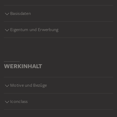
(1809−1895). Bereits 1870 ersteigerte das Städel aus
der Sammlung Brentano-Birckenstock prominente
Basisdaten
Gemälde. 1895 folgte dann eine umfangreiche
Schenkung. Nach dem damals erstellen Verzeichnis der
Eigentum und Erwerbung
Kunstgegenstände hingen die kleinformatigen, barocken
Bilder überwiegend im Speisezimmer der Brentanos.
WERKINHALT
Motive und Bezüge
Iconclass