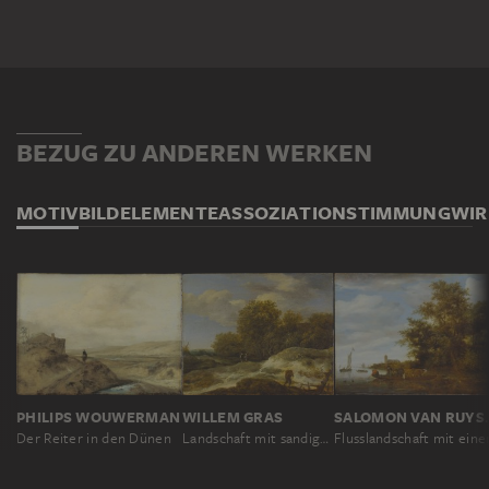
BEZUG ZU ANDEREN WERKEN
MOTIV
BILDELEMENTE
ASSOZIATION
STIMMUNG
WI
PHILIPS WOUWERMAN
WILLEM GRAS
SALOMO
Der Reiter in den Dünen
Landschaft mit sandigem Feldweg