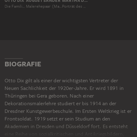
OTTO DIX
AUGUST SANDER
MARTHA DIX; ZUGESCHRIEBEN
Die Familie des Künstlers
Malerehepaar (Martha und Otto Dix)
Porträt des Malers Otto Dix und seines Sohnes Ursus
BIOGRAFIE
Otto Dix gilt als einer der wichtigsten Vertreter der
Neuen Sachlichkeit der 1920er-Jahre. Er wird 1891 in
Thüringen bei Gera geboren. Nach einer
Dekorationsmalerlehre studiert er bis 1914 an der
Dresdner Kunstgewerbeschule. Im Ersten Weltkrieg ist er
Frontsoldat. 1919 setzt er sein Studium an den
Akademien in Dresden und Düsseldorf fort. Es entsteht
eine Reihe von sozialkritischen und Antikriegsbildern,