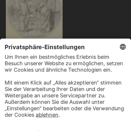
HANS VON KULMBACH
Zwei heilige Bischöfe (Die
Heiligen Kilian und Wolfgang von
Regensburg?)