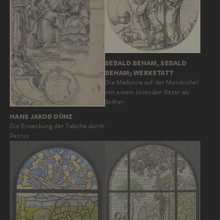
SEBALD BEHAM, SEBALD
BEHAM; WERKSTATT
Die Madonna auf der Mondsichel
mit einem knienden Ritter als
Stifter
HANS JAKOB DÜNZ
Die Erweckung der Tabitha durch
Petrus