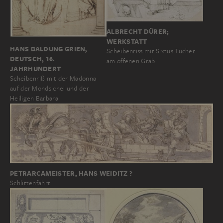
ALBRECHT DÜRER;
WERKSTATT
HANS BALDUNG GRIEN,
Scheibenriss mit Sixtus Tucher
DEUTSCH, 16.
am offenen Grab
JAHRHUNDERT
Scheibenriß mit der Madonna
auf der Mondsichel und der
Heiligen Barbara
PETRARCAMEISTER, HANS WEIDITZ ?
Schlittenfahrt