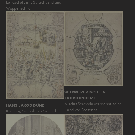
Landschaft mit Spruchband und
Wappenschild
SCHWEIZERISCH, 16.
JAHRHUNDERT
Mucius Scaevola verbrennt seine
HANS JAKOB DÜNZ
Hand vor Porsenna
Krönung Sauls durch Samuel