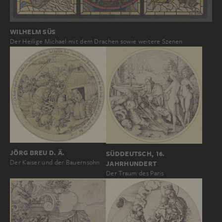
WILHELM SÜS
Der Heilige Michael mit dem Drachen sowie weitere Szenen
JÖRG BREU D. Ä.
SÜDDEUTSCH, 16.
Der Kaiser und der Bauernsohn
JAHRHUNDERT
Der Traum des Paris