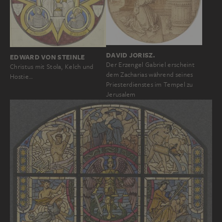
DAVID JORISZ.
EDWARD VON STEINLE
Der Erzengel Gabriel erscheint
Christus mit Stola, Kelch und
dem Zacharias während seines
Hostie…
Priesterdienstes im Tempel zu
Jerusalem