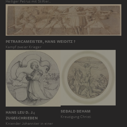
Heiliger Petrus mit Stifter…
PETRARCAMEISTER, HANS WEIDITZ ?
Kampf zweier Krieger
SEBALD BEHAM
HANS LEU D. J.;
Kreuzigung Christi
ZUGESCHRIEBEN
Kniender Johanniter in einer