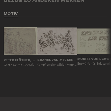
MOTIV
MORITZ VON SCHW
ISRAHEL VAN MECKENEM D. J., NACH HAUSBUCHMEISTER
PETER FLÖTNER; WERKSTATT, PETER FLÖTNER; UMKREIS
Kampf zweier wilder Männer zu Pferd
Groteske mit Seeroß und Putto