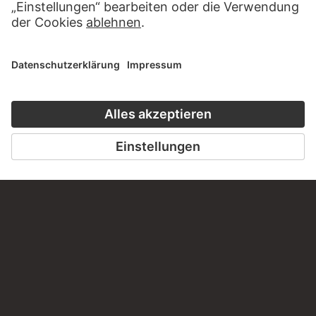
KONTAKT
Haben Sie Anregungen, Fragen oder Informationen zu
diesem Werk?
SCHREIBEN SIE UNS
PERMALINK
staedelmuseum.de/go/ds/650z
LETZTE AKTUALISIERUNG