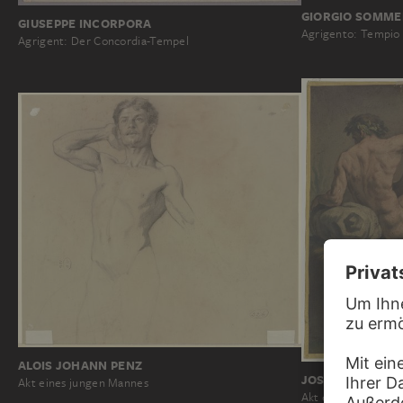
GIORGIO SOMME
GIUSEPPE INCORPORA
Agrigento: Tempio 
Agrigent: Der Concordia-Tempel
ALOIS JOHANN PENZ
JOSEF NEHER
Akt eines jungen Mannes
Akt eines sitzende