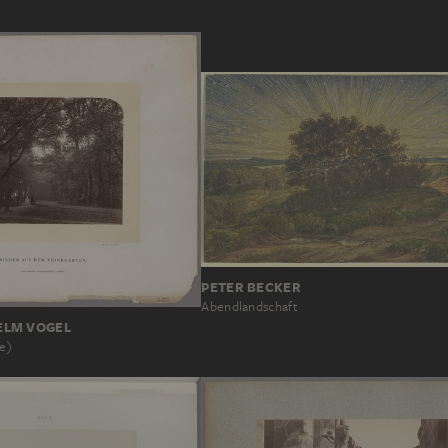
PETER BECKER
Abendlandschaft
ELM VOGEL
ue)