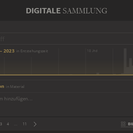
DIGITALE
SAMMLUNG
- 2023
in Entstehungszeit
16 Jhd
18 Jhd
on
in Material
m hinzufügen...
BI
3
4
...
11