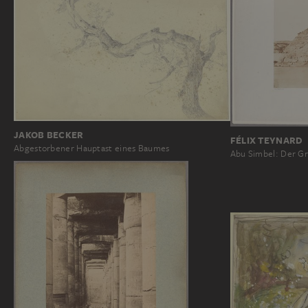
JAKOB BECKER
FÉLIX TEYNARD
Abgestorbener Hauptast eines Baumes
Abu Simbel: Der G