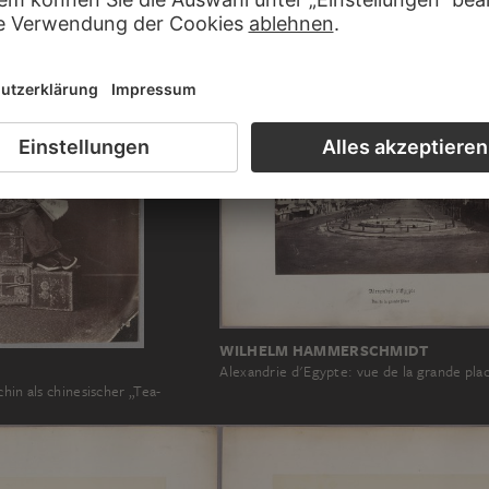
WILHELM HAMMERSCHMIDT
Alexandrie d'Egypte: vue de la grande pla
chin als chinesischer „Tea-