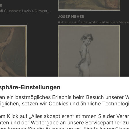
R
di Giunone e Lacinia Giroenti…
JOSEF NEHER
Akt eines auf einem Stein sitzenden Mann
JOHANN HEINRICH HASSELHORST
n Mannes…
Akt nach einem kleinem Mädchen…