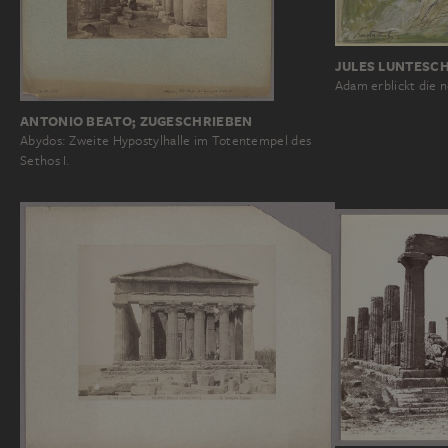
JULES LUNTESC
Adam erblickt die 
ANTONIO BEATO; ZUGESCHRIEBEN
Abydos: Zweite Hypostylhalle im Totentempel des
Sethos I.