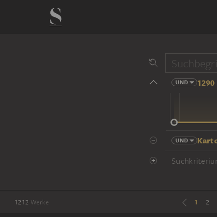
1290 
UND
14 Jhd
Kart
UND
Suchkriteriu
1
1212
Werke
2