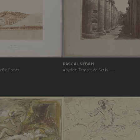
PASCAL SÉBAH
roße Speos
Abydos: Temple de Sethi I.…