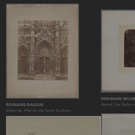
HERMANN WILH
Abend (bei Bellev
ÉDOUARD BALDUS
Abbeville, Pfarrkirche Sankt Wulfram…