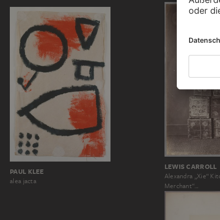
LEWIS CARROLL
PAUL KLEE
Alexandra „Xie“ Kit
alea jacta
Merchant“…