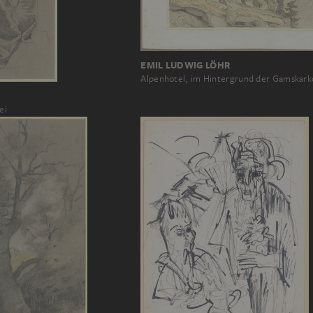
EMIL LUDWIG LÖHR
Alpenhotel, im Hintergrund der Gamskark
ei