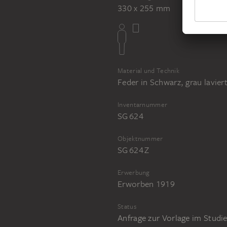
330 x 255 mm
Material und Technik
Feder in Schwarz, grau lavier
Inventarnummer
SG 624
Objektnummer
SG 624 Z
Erwerbung
Erworben 1919
Status
Anfrage zur Vorlage im Stud