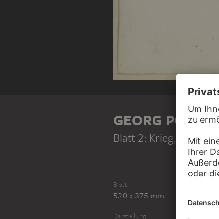
GEORG POPPE
Blatt 2: Krieg
, 1916
Blatt
520 x 375 mm
Darstellung