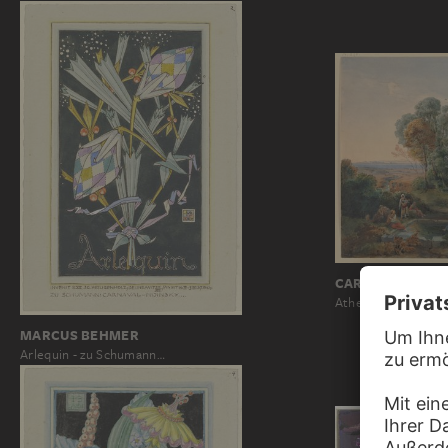
CARL ROTTMANN
Athen, vom Brunne
MARCUS BEHMER
Arlequin - zu Schumann…