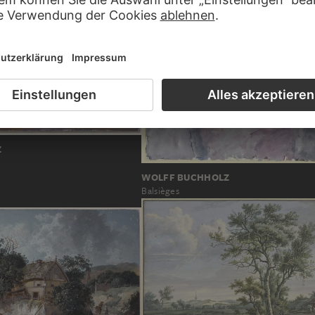
Z
WOLFF BUCHHOLZ
Balsièges