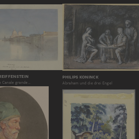
REIFFENSTEIN
PHILIPS KONINCK
 Canale grande…
Abraham und die drei Engel