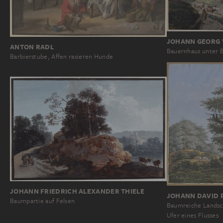
JOHANN GEORG
ANTON RADL
Bauernhaus unter 
Barbierstube, Affen rasieren Hunde
JOHANN FRIEDRICH ALEXANDER THIELE
JOHANN DAVID 
Baumpartie auf Felsen
Baumreiche Landsch
Ufer eines Flusses