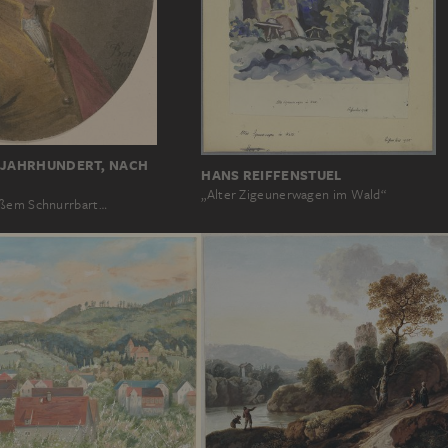
. JAHRHUNDERT, NACH
HANS REIFFENSTUEL
„Alter Zigeunerwagen im Wald“
ißem Schnurrbart…