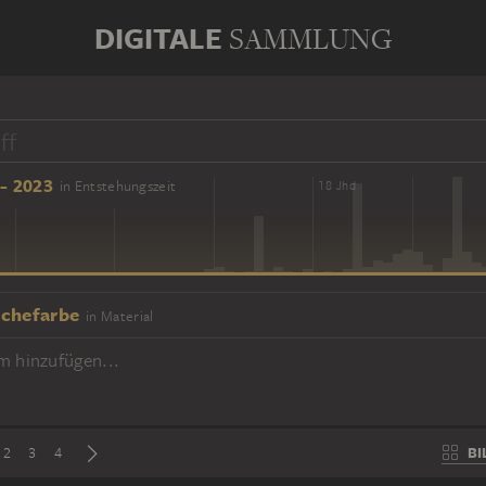
DIGITALE
SAMMLUNG
- 2023
in Entstehungszeit
16 Jhd
18 Jhd
chefarbe
in Material
m hinzufügen...
BI
2
3
4