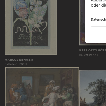
KARL OTTO GÖT
Ballettszene I
MARCUS BEHMER
Ballade CHOPIN