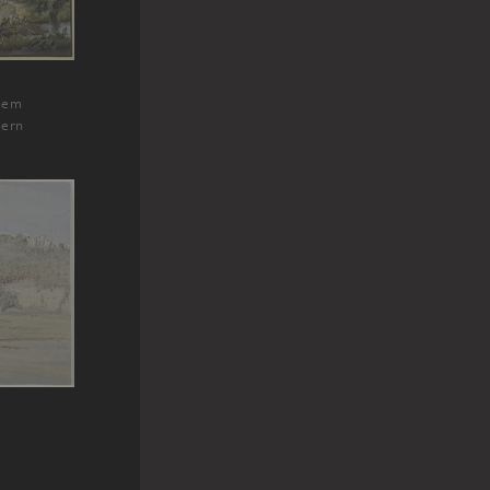
inem
uern