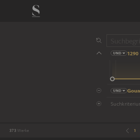
1290 
UND
14 Jhd
Goua
UND
Suchkriteriu
1
373
Werke