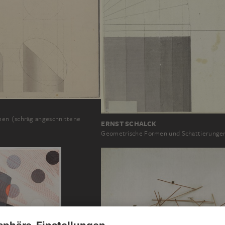
en (schräg angeschnittene
ERNST SCHALCK
Geometrische Formen und Schattierunge