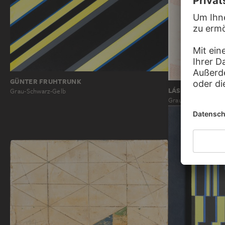
GÜNTER FRUHTRUNK
LÁSZLÓ MOHOLY
Grau-Schwarz-Gelb
Graue Überschnei