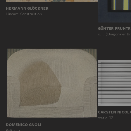
HERMANN GLÖCKNER
Lineare Konstruktion
GÜNTER FRUHT
o.T. (Diagonaler B
CARSTEN NICOL
static_12
DOMENICO GNOLI
Poltrona