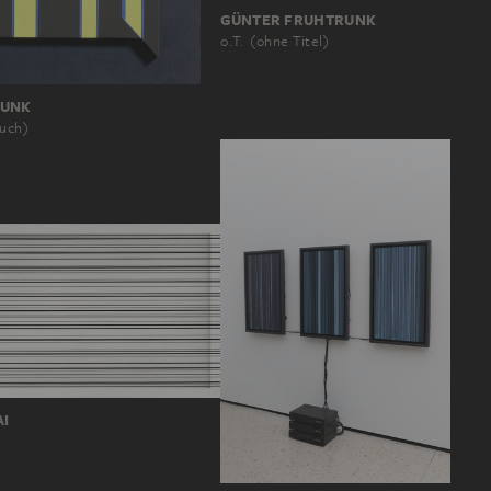
GÜNTER FRUHTRUNK
o.T. (ohne Titel)
RUNK
ruch)
AI