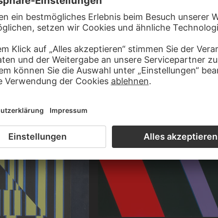
GÜNTHER UECKER
-NAGY
Le trou du coeur
dungen