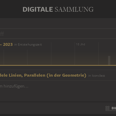
DIGITALE
SAMMLUNG
- 2023
in Entstehungszeit
16 Jhd
18 Jhd
lele Linien, Parallelen (in der Geometrie)
in Iconclass
m hinzufügen...
BI