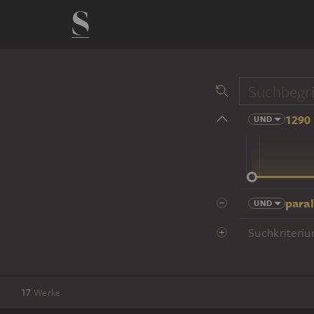
1290 
UND
14 Jhd
paral
UND
Suchkriteriu
17
Werke