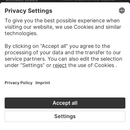
Transzendentaler
Taraval Beach II
Konstruktivismus
MAX ACKERMANN
VICTOR VASARELY
Trommelwirbel
Tridimarg (silber)