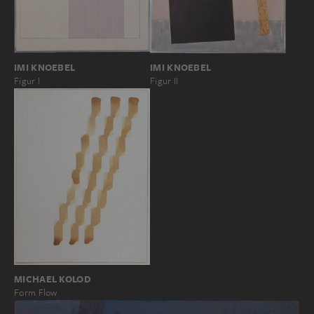
IMI KNOEBEL
IMI KNOEBEL
Figur I
Figur II
MICHAEL KOLOD
Form Flow