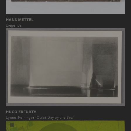
HANS METTEL
Liegende
HUGO ERFURTH
Lyonel Feininger 'Quiet Day by the Sea'