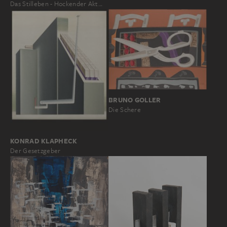
Das Stilleben - Hockender Akt…
BRUNO GOLLER
Die Schere
KONRAD KLAPHECK
Der Gesetzgeber