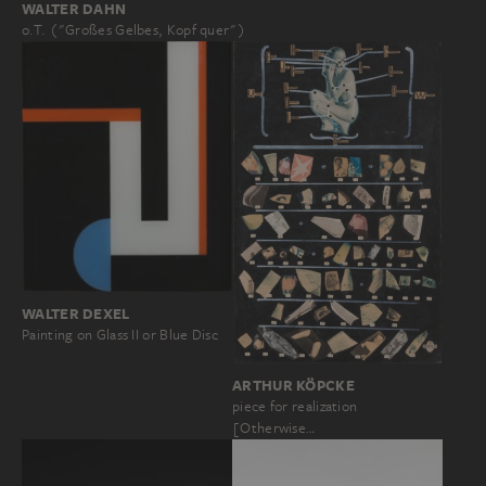
WALTER DAHN
o.T. ("Großes Gelbes, Kopf quer")
WALTER DEXEL
Painting on Glass II or Blue Disc
ARTHUR KÖPCKE
piece for realization
[Otherwise…