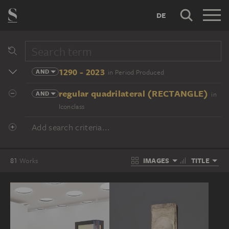
DE
1290 - 2023
AND
in Period Produced
regular quadrilateral (RECTANGLE)
AND
in
Iconclass
Add search criteria...
IMAGES
TITLE
81
Works