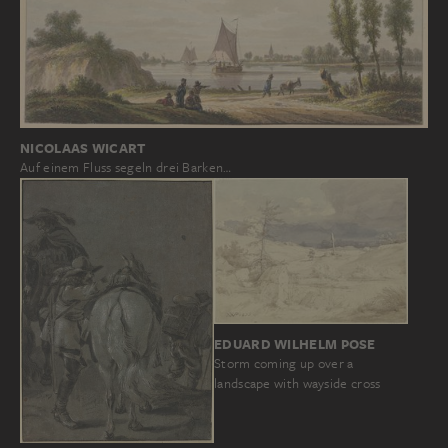
NICOLAAS WICART
Auf einem Fluss segeln drei Barken…
EDUARD WILHELM POSE
Storm coming up over a
landscape with wayside cross