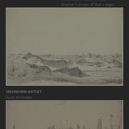
Diether's dream of God's angel
UNKNOWN ARTIST
Dune landscape