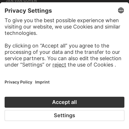
JAN VAN GOYEN
Ein Haus am linken Flussufer…
CARL THEODOR REIFFENSTEIN
Man leaning on a stick in the shade of trees