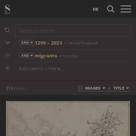
DE
1290 - 2023
AND
in Period Produced
migrants
AND
in Iconclass
Add search criteria...
IMAGES
TITLE
213
Works