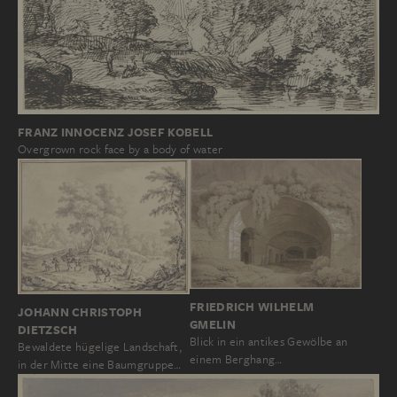
FRANZ INNOCENZ JOSEF KOBELL
Overgrown rock face by a body of water
FRIEDRICH WILHELM
JOHANN CHRISTOPH
GMELIN
DIETZSCH
Blick in ein antikes Gewölbe an
Bewaldete hügelige Landschaft,
einem Berghang…
in der Mitte eine Baumgruppe…