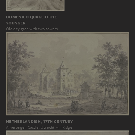
DOMENICO QUAGLIO THE
YOUNGER
Old city gate with two towers
NETHERLANDISH, 17TH CENTURY
Amerongen Castle, Utrecht Hill Ridge