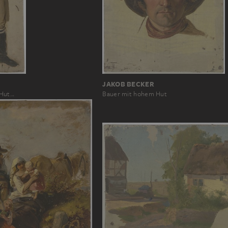
JAKOB BECKER
 Hut…
Bauer mit hohem Hut