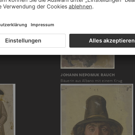
REIFFENSTEIN
n bei Frankfurt am Main
JOHANN NEPOMUK RAUCH
Bäuerin aus Albano mit einem Krug