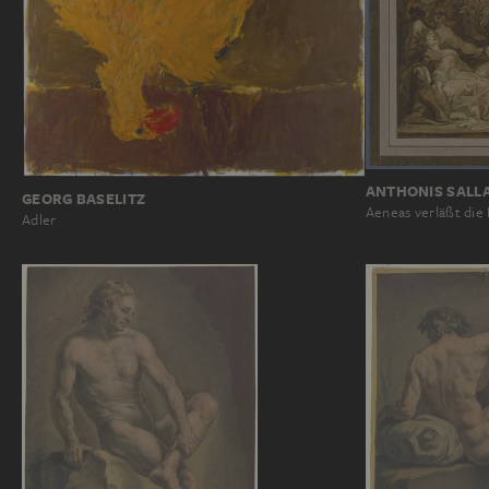
ANTHONIS SALL
GEORG BASELITZ
Aeneas verläßt die
Adler