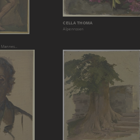
CELLA THOMA
Alpenrosen
n Mannes…