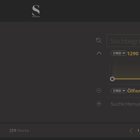
1290 
UND
14 Jhd
Ölfa
UND
Suchkriteriu
1
259
Werke