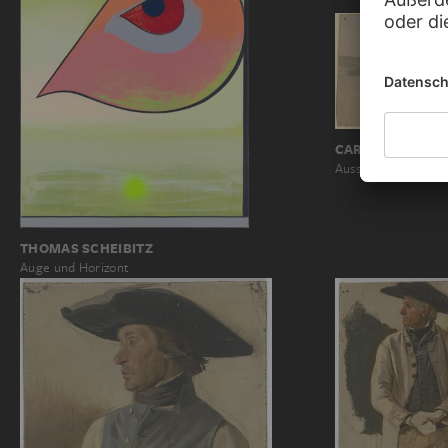
CARL THEODOR 
Aussicht bei Berge
THOMAS SCHEIBITZ
Auge und Horizont