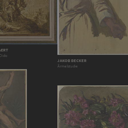
AERT
 Dido
JAKOB BECKER
Ärmelstudie