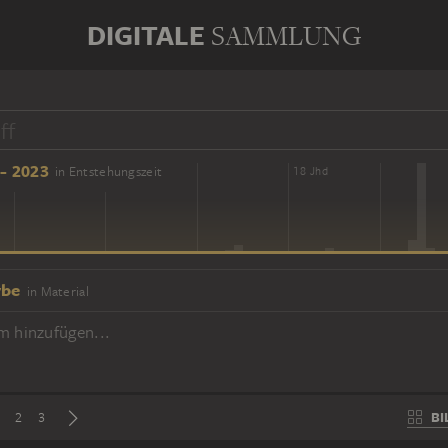
DIGITALE
SAMMLUNG
- 2023
in Entstehungszeit
16 Jhd
18 Jhd
rbe
in Material
m hinzufügen...
BI
2
3