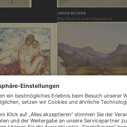
JAKOB BECKER
Alter Baum an einem Mauerstück
UST WEINZHEIMER
CARL MORGENSTERN
Ansicht von Subiaco, im Vordergrund eine