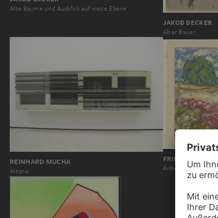
Alte Bäume und Ausblick auf weite Ebene
JAKOB BECKER
Alter Bauer
FRIEDRICH AUG
REINHARD MUCHA
Anbetung III
Altona