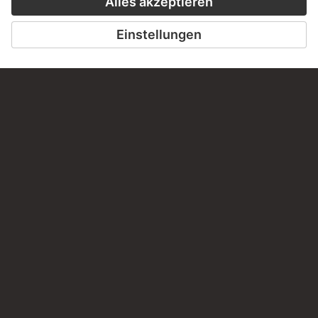
BESUCHEN SIE DAS
STÄDEL MUSEUM
ZUR WEBSEITE
KONTAKT
Haben Sie Anregungen, Fragen oder Informationen zu
diesem Werk?
SCHREIBEN SIE UNS