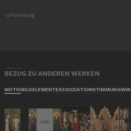
Forschung
BEZUG ZU ANDEREN WERKEN
MOTIV
BILDELEMENTE
ASSOZIATION
STIMMUNG
WI