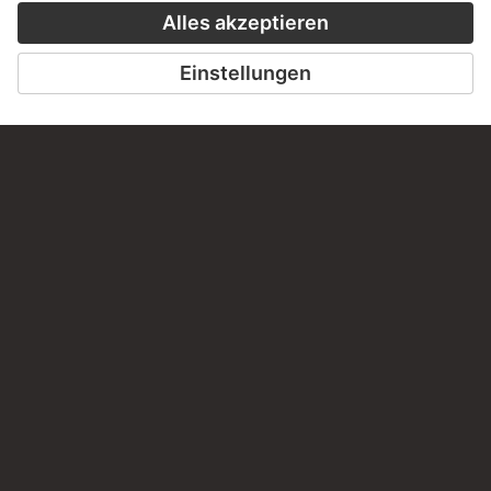
SCHREIBEN SIE UNS
PERMALINK
staedelmuseum.de/go/ds/sg2942z
LETZTE AKTUALISIERUNG
14.07.2026
RECHTLICHES
Impressum