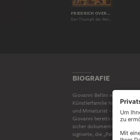
FRIEDRICH OVERBECK
Der Triumph der Religion in den Künsten
BIOGRAFIE
Giovanni Bellini wurde als un
Künstlerfamilie hineingeboren
und Miniaturist - in der väte
Giovanni bereits in einem ei
sicher dokumentiertes Werk,
signierte, die „Pala Gattamal