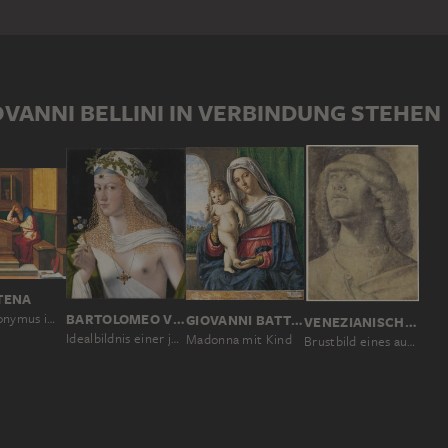
neben solchen seines noch durch die Internationale Gotik
 die seines Schwagers Andrea Mantegna bis hin zu denen
r Giorgione und Tizian.
OVANNI BELLINI IN VERBINDUNG STEHEN
TENA
Der heilige Hieronymus im Studierzimmer
BARTOLOMEO VENETO
GIOVANNI BATTISTA CIMA DA CONEGLIANO
VENEZIANISCH, 15. JAHRHUNDERT
Idealbildnis einer jungen Dame als Flora
Madonna mit Kind
Brustbild eines aufschauenden Jünglings