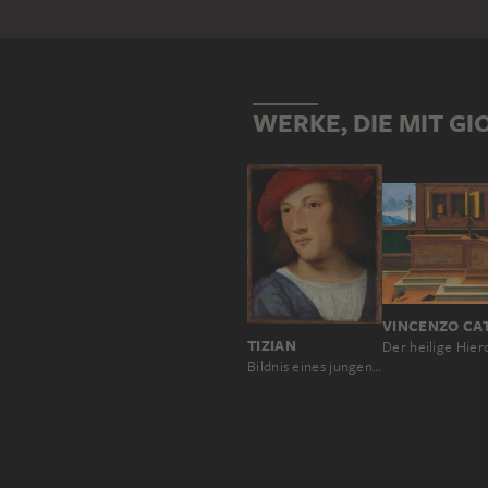
erfolgreich anzuverwandeln: 
geprägten Vaters Jacopo über
seiner Schüler und Nachfolge
WERKE, DIE MIT GI
VINCENZO CA
TIZIAN
Bildnis eines jungen Mannes