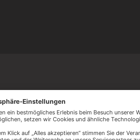
ehelicher Sohn Jacopo Bellinis in eine venezianische
 und dürfte seine erste Ausbildung - als Tafelmaler, Zeichner
rlichen Werkstatt erhalten haben. Im Jahre 1459 lebte
genen Haushalt, und aus dem Folgejahr stammt sein erstes
 das er gemeinsam mit dem Vater und seinem Bruder Gentile
ata" in S. Antonio in Padua. Seit den 1470er Jahren sind bis