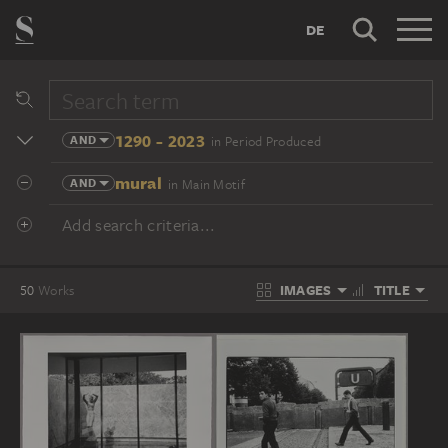
DE
1290 - 2023
AND
in Period Produced
mural
AND
in Main Motif
Add search criteria...
IMAGES
TITLE
50
Works