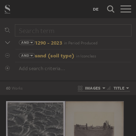
DE
1290 - 2023
AND
in Period Produced
sand (soil type)
AND
in Iconclass
Add search criteria...
IMAGES
TITLE
60
Works