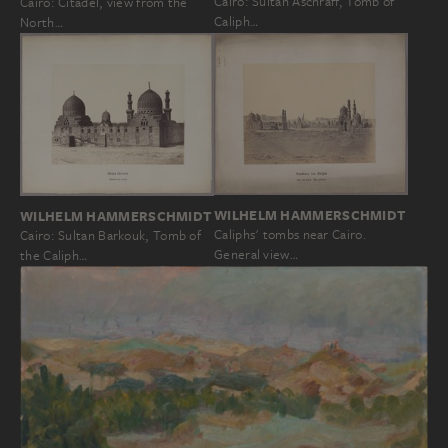
Cairo: Sultan Aschraff, Tomb of
Cairo: Citadel, view from the
Caliph…
North…
WILHELM HAMMERSCHMIDT
WILHELM HAMMERSCHMIDT
Caliphs' tombs near Cairo.
Cairo: Sultan Barkouk, Tomb of
General view…
the Caliph…