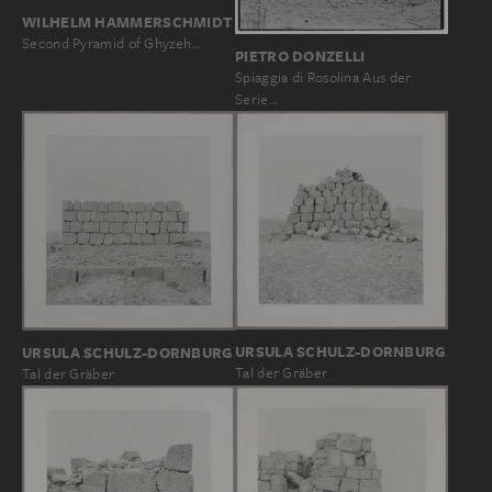
WILHELM HAMMERSCHMIDT
Second Pyramid of Ghyzeh…
PIETRO DONZELLI
Spiaggia di Rosolina Aus der
Serie…
URSULA SCHULZ-DORNBURG
URSULA SCHULZ-DORNBURG
Tal der Gräber
Tal der Gräber