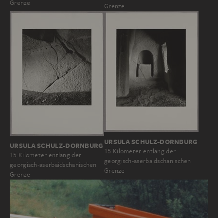
Grenze
Grenze
URSULA SCHULZ-DORNBURG
URSULA SCHULZ-DORNBURG
15 Kilometer entlang der
15 Kilometer entlang der
georgisch-aserbaidschanischen
georgisch-aserbaidschanischen
Grenze
Grenze