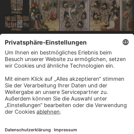
HANS HOLBEIN D. Ä.
HANS HOLBEIN D. Ä.
HANS HOLBEIN D. Ä.
HANS HOLBEIN D. Ä.
Flügel und Predella des Frankfurter Dominikaneraltars
Stammbaum Christi (unterer Teil)
Stammbaum der Dominikaner (oberer Teil)
Stammbaum der Dominikaner (unterer Teil)
MEHR ZU ENTDECKEN
ALBEN