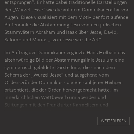
entsprungen“. Er hatte dabei traditionelle Darstellungen
der „Wurzel Jesse“ wie die auf dem Dominikaneraltar vor
Augen. Diese visualisiert mit dem Motiv der fortlaufende
Blütenranke die Abstammung Jesu von den jüdischen
Stammvätern Abraham und Isaak über Jesse, David,
Salomo und Maria: „…von Jesse war die Art“.
Im Auftrag der Dominikaner ergänzte Hans Holbein das
altehrwürdige Bild der Abstammungslinie Jesu um eine
symmetrisch gebildete Darstellung, die - nach dem
Schema der „Wurzel Jesse“ und ausgehend vom
Ordensgründer Dominikus - die Vielzahl jener Heiligen
präsentiert, die der Orden hervorgebracht hatte. Im
innerkirchlichen Wettbewerb um Spenden und
Stiftungen mit den Frankfurter Karmelitern und
Franziskanern empfahlen sich die Dominikaner auf diese
Weise den Gläubigen als wirkungsvolle Heilsvermittler.
WEITERLESEN
Der privilegierte Zugang der Dominikaner zum Himmel