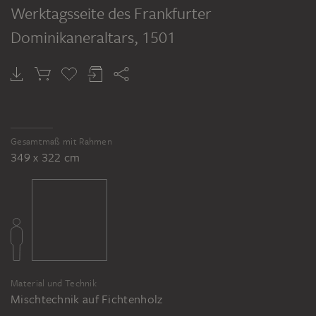
Werktagsseite des Frankfurter
Dominikaneraltars
, 1501
HANS HOLBEIN D. Ä.
HANS HOLBEIN D. Ä.
HANS HOLBEIN D. Ä.
HANS HOLBEIN D. Ä.
Flügel und Predella des Frankfurter Dominikaneraltars
Stammbaum Christi (unterer Teil)
Stammbaum Christi (oberer Teil)
Stammbaum der Dominikaner (unterer Teil)
Gesamtmaß mit Rahmen
349 x 322 cm
Material und Technik
Mischtechnik auf Fichtenholz