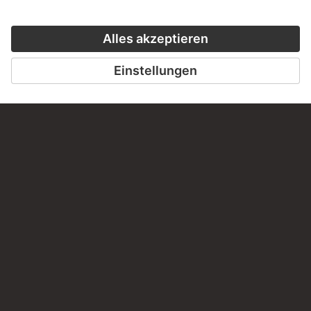
HOLBEIN UND DIE RENAISSANCE
IM NORDEN
33 Werke
PODCAST
DIGITORIAL
HÖRERLEBNIS
LESETIPP FÜ
ZUM PODCAST
ZUM DIGITORI