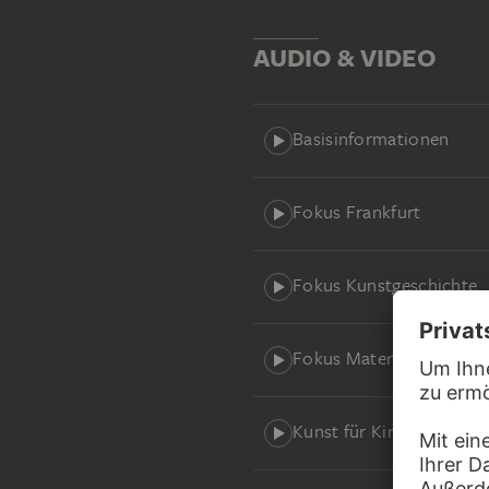
AUDIO & VIDEO
HANS HOLBEIN D. Ä.
Werktagsseite des Frankfurter Dominikaneraltars
Basisinformationen
Fokus Frankfurt
Fokus Kunstgeschichte
Fokus Material
Kunst für Kinder