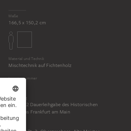
Maße
166,5 x 150,2 cm
Material und Technik
Mischtechnik auf Fichtenholz
Inventarnummer
HM 8
Erwerbung
Seit 1922 Dauerleihgabe des Historischen
Museums Frankfurt am Main
Status