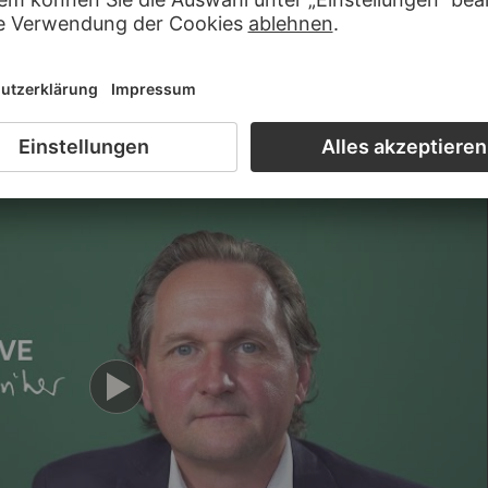
02:25
nd die Renaissance im Norden“ (2023)
01:56