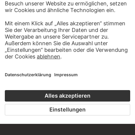
BISSON FRÈRES
Straßburg: Das Hauptportal des
Münsters
MEO DA SIENA; UND WERKSTATT
Thronender Christus mit Engeln und den zwölf Aposteln