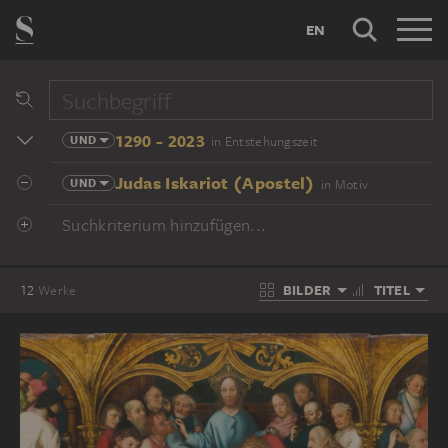
EN
1290 - 2023
UND
in Entstehungszeit
Judas Iskariot (Apostel)
UND
in Motiv
Suchkriterium hinzufügen...
BILDER
TITEL
12
Werke