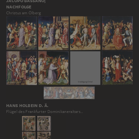
JACOPO BASSANO;
NACHFOLGE
Christus am Ölberg
HANS HOLBEIN D. Ä.
Flügel des Frankfurter Dominikaneraltars…