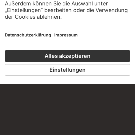
JOHANN ANTON RAMBOUX
Zwei Sarkophage sowie das
Ziborium und der Altar in
Sant’Apollinare in Classe