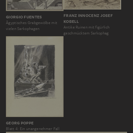
FRANZ INNOCENZ JOSEF
GIORGIO FUENTES
KOBELL
Ägyptisches Grabgewölbe mit
Antike Ruinen mit figürlich
vielen Sarkophagen
geschmücktem Sarkophag
GEORG POPPE
Blatt 4: Ein unangenehmer Fall