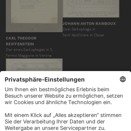
JOHANN ANTON RAMBOUX
Zwei Sarkophage in
Sant'Apollinare in Classe
CARL THEODOR
REIFFENSTEIN
Zier eines Sarkophages in S.
Fermo Maggiore in Verona