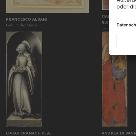
ITALIENISCH, 17
FRANCESCO ALBANI
GUIDO RENI
Geburt der Maria
Geburt Mariens
ANDREA DI VANN
LUCAS CRANACH D. Ä.