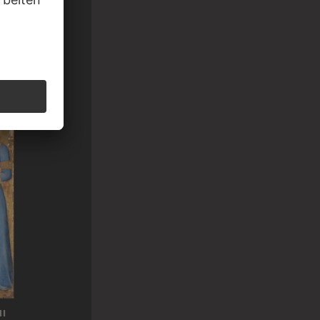
urt Mariä
I