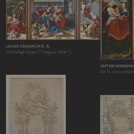
LUCAS CRANACH D. Ä.
Die Heilige Sippe ("Torgauer Altar")
ANTON WOENSA
Die hl. Anna Selbdri