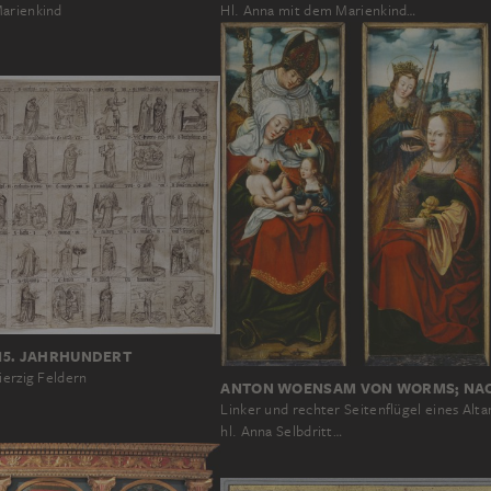
Marienkind
Hl. Anna mit dem Marienkind…
15. JAHRHUNDERT
ierzig Feldern
ANTON WOENSAM VON WORMS; NA
Linker und rechter Seitenflügel eines Alta
hl. Anna Selbdritt…