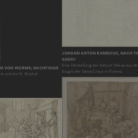
JOHANN ANTON RAMBOUX, NACH T
GADDI
Eine Darstellung der Geburt Marias aus de
M VON WORMS; NACHFOLGE
Giugni der Santa Croce in Florenz
tt und ein hl. Bischof