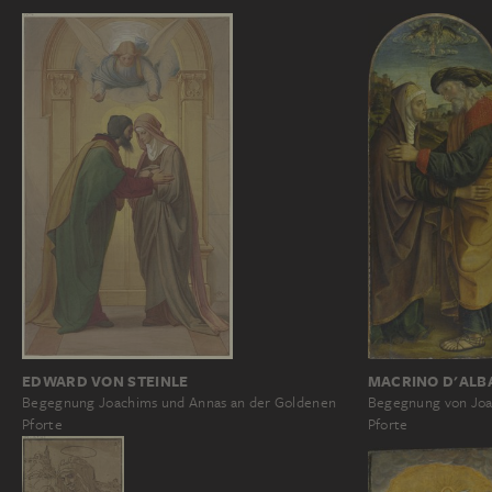
EDWARD VON STEINLE
MACRINO D'ALB
Begegnung Joachims und Annas an der Goldenen
Begegnung von Joa
Pforte
Pforte