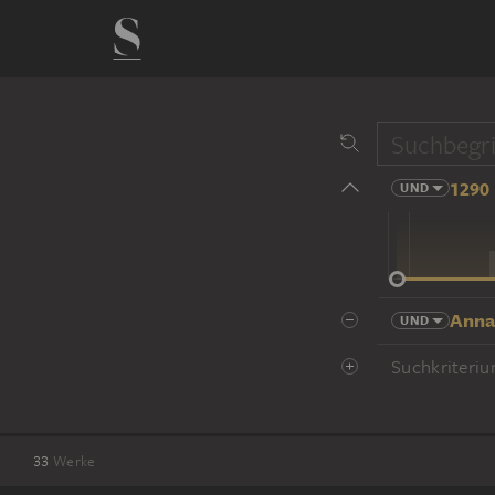
1290 
UND
14 Jhd
Anna
UND
Suchkriteriu
33
Werke