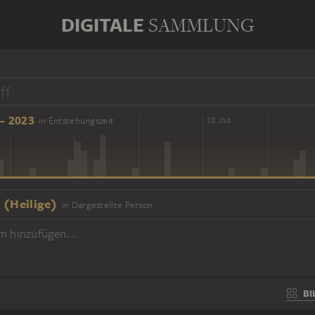
DIGITALE
SAMMLUNG
- 2023
in Entstehungszeit
16 Jhd
18 Jhd
 (Heilige)
in Dargestellte Person
m hinzufügen...
BI