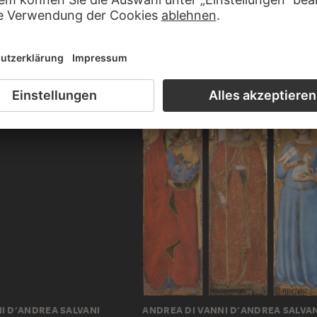
ANDREA DEL SARTO ?
Heilige Anna aus dem Wandfresco der Geb
im Kreuzgang der SS. Annunziata…
. JAHRHUNDERT; ?, NACH
I D'ANDREA SALVANI
ANDREA DI VANNI D'ANDREA SALVAN