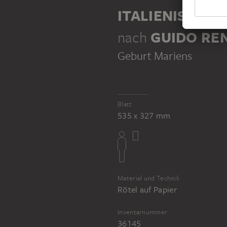
ITALIENISCH, 
nach
GUIDO REN
Geburt Mariens
Blatt
535 x 327 mm
Material und Technik
Rötel auf Papier
Inventarnummer
36145