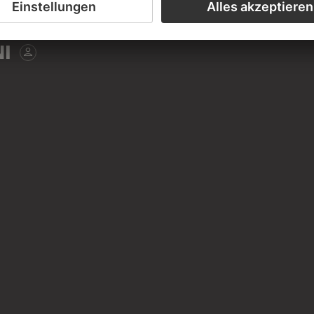
17. JAHRHUNDERT;
?
I