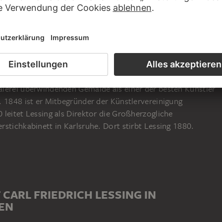
ing in Breslau geboren. 1822 studiert er erst an der Berliner
ahr später bis 1826 an der Königlich-Preußischen Akademie
. Den ersten Erfolg verzeichnet er 1826 mit einem Gemälde
llung und wird von Friedrich Wilhelm von Schadow in dessen
g folgt seinem Lehrer Schadow nach Düsseldorf an die
43 bleibt. Schadow weckt auch sein Interesse an dem Genre
 1830 gilt Lessing durch seine die Gattungsgrenzen zwischen
lerei überwindenden Gemälde als einer der besten Künstler
. 1848 ist er Mitbegründer der Künstlervereinigung
leitet Lessing als Direktor die Großherzogliche
stichkabinett in Karlsruhe. Dort stirbt Lessing 1880.
 CARL FRIEDRICH LESSING IN
EN