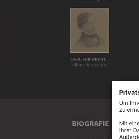
CARL FRIEDRICH LESSING
Selbstbildnis des Künstlers
BIOGRAFIE