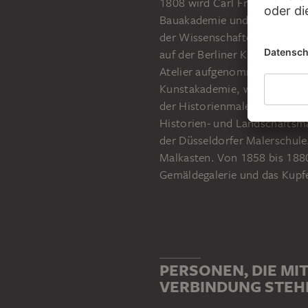
1808 wird Carl Friedrich Less
Bauakademie und schon ein J
der Wissenschaften zu Berlin
auf der Berliner Kunstausste
Atelier aufgenommen. Lessin
Kunstakademie, wo er bis 18
der Historienmalerei. Bereits
Historien- und Landschaftsma
der Düsseldorfer Malerschule
Malkasten. Von 1858 bis 1880 
Gemäldegalerie und das Kupfer
PERSONEN, DIE MIT
VERBINDUNG STEH