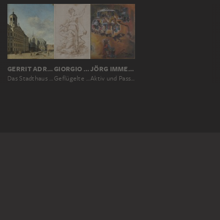
GERRIT ADRIAENSZ. BERCKHEYDE
GIORGIO VASARI
JÖRG IMMENDORFF
Das Stadthaus in Amsterdam
Geflügelte Viktoria mit Palmzweig und drei auf Trophäen knienden Gefangenen
Aktiv und Passiv