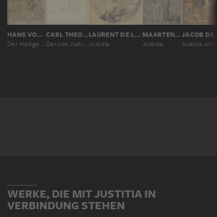
HANS VON KULMBACH
CARL THEODOR REIFFENSTEIN
LAURENT DE LA HYRE
MAARTEN VAN HEEMSKERCK
JACOB DE 
Der Heilige Christophorus mit kniendem Stifter, in Renaissance-Umrahmung, rechts das Wappen der Nürnberger Familie Stark von Reckendorf, im Giebelfeld Darstellung der Gerechtigkeit
Der von Justitia bekrönte Brunnen auf dem Martplatz in Michelstadt
Justitia
Justitia
WERKE, DIE MIT JUSTITIA IN
VERBINDUNG STEHEN