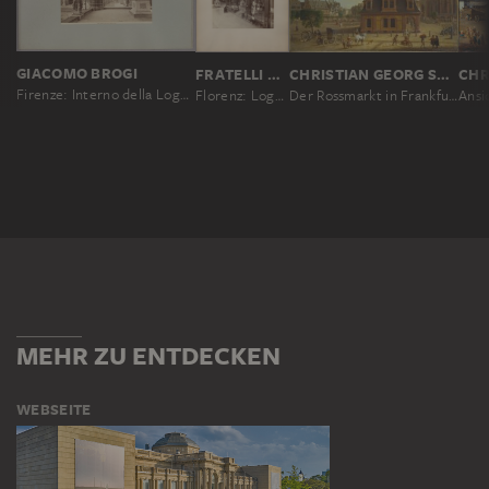
GIACOMO BROGI
FRATELLI ALINARI, LEOPOLDO ALINARI, ROMUALDO ALINARI, GIUSEPPE ALINARI
CHRISTIAN GEORG SCHÜTZ D. Ä.
Firenze: Interno della Loggia de'Lanzi, No. 4300
Florenz: Loggia dei Lanzi
Der Rossmarkt in Frankfurt
MEHR ZU ENTDECKEN
WEBSEITE