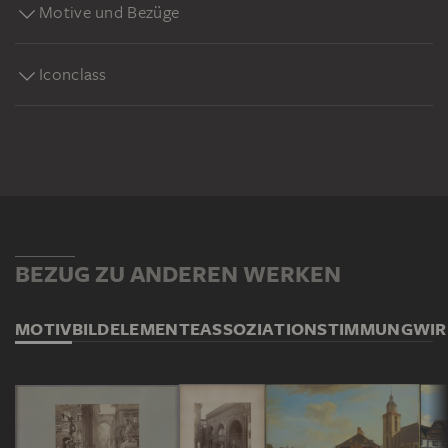
Motive und Bezüge
Iconclass
BEZUG ZU ANDEREN WERKEN
MOTIV
BILDELEMENTE
ASSOZIATION
STIMMUNG
WI