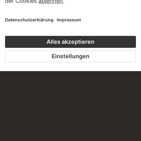
SCHREIBEN SIE UNS
PERMALINK
staedelmuseum.de/go/ds/stf1157
LETZTE AKTUALISIERUNG
14.07.2026
RECHTLICHES
Impressum
Datenschutz