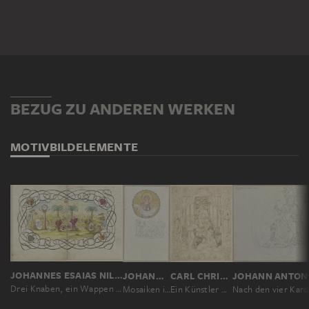
BEZUG ZU ANDEREN WERKEN
MOTIV
BILDELEMENTE
JOHANNES ESAIAS NILSON
JOHANN ANTON RAMBOUX
CARL CHRISTIAN VOGEL VON VOGELSTEIN
Drei Knaben, ein Wappen haltend, stehen unter Palmen vor einem Kornfeld, das abgeerntet wird
Mosaiken in der Vorhalle von San Marco in Venedig
Ein Künstler wird durch die Kunst der Religion zugeführt