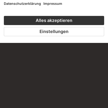
Haben Sie Anregungen, Fragen oder Informationen zu
diesem Werk?
SCHREIBEN SIE UNS
PERMALINK
staedelmuseum.de/go/ds/16731z
LETZTE AKTUALISIERUNG
14.07.2026