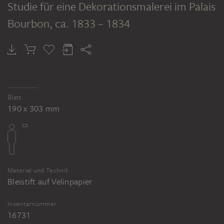
of Salon du Roi, 1833, Grafit auf
Studie für eine Dekorationsmalerei im Palais
Büttenpapier, 217 x 343 mm. Inv. Nr.
Bourbon
, ca. 1833 – 1834
16.37.4, The Metropolitan Museum of Art,
New York
Blatt
190 x 303 mm
Material und Technik
Bleistift auf Velinpapier
Inventarnummer
16731