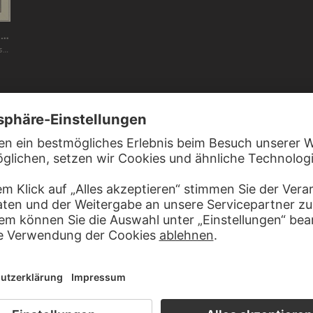
ITALIENISCH, 16. JAHRHUNDERT, NACH RAFFAEL
Bildnis des Papstes Julius II.
 JULIUS II. IN VERBINDUNG STEHEN
ünstler