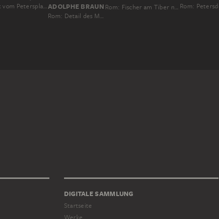
Rom: Blick vom Petersplatz auf Obelisk und Kolonnaden
ADOLPHE BRAUN
Rom: Peters
Rom: Fischer am Tiber nahe der Engelsburg
Rom: Detail des Moses von Michelangelo
DIGITALE SAMMLUNG
Startseite
Werke