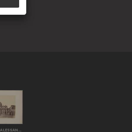
FRATELLI D'ALESSANDRI, ANTONIO D'ALESSANDRI, PAOLO FRANCESCO D'ALESSANDRI