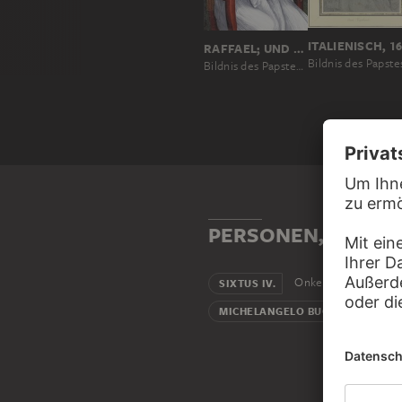
RAFFAEL; UND WERKSTATT
Bildnis des Papstes Julius II.
PERSONEN, DIE MIT
Onkel
SIXTUS IV.
K
MICHELANGELO BUONARROTI