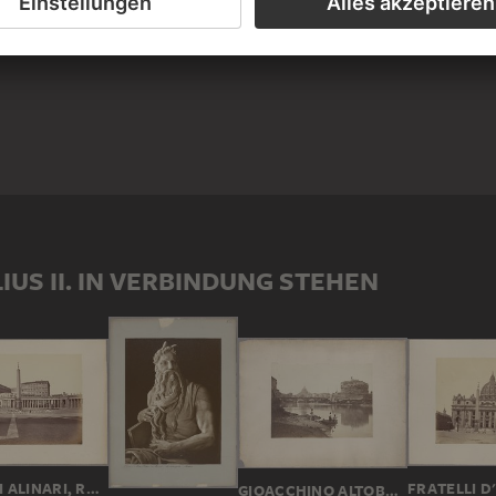
TUTIONEN, ZU DENEN JULIUS II.
LIUS II. IN VERBINDUNG STEHEN
FRATELLI ALINARI, ROMUALDO ALINARI, LEOPOLDO ALINARI
GIOACCHINO ALTOBELLI