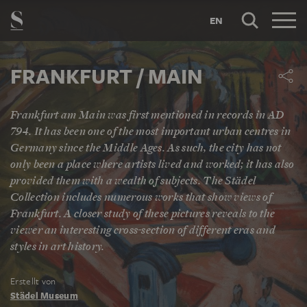
EN
FRANKFURT / MAIN
Frankfurt am Main was first mentioned in records in AD
794. It has been one of the most important urban centres in
Germany since the Middle Ages. As such, the city has not
only been a place where artists lived and worked; it has also
provided them with a wealth of subjects. The Städel
Collection includes numerous works that show views of
Frankfurt. A closer study of these pictures reveals to the
viewer an interesting cross-section of different eras and
styles in art history.
Erstellt von
Städel Museum