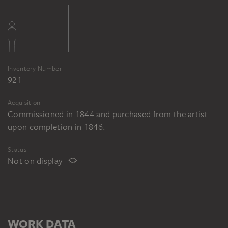
SKETCH
Moritz von Schwind: Sängerkrieg auf der
Wartburg, ca. 1843, Feder in Grau und
Schwarz, laviert, weiß gehöht, auf
braunem Karton. Inv. Nr. C 1894-7,
Inventory Number
Staatliche Kunstsammlungen, Kupferstich-
921
Kabinett, Dresden
Acquisition
Moritz von Schwind: Sängerkrieg auf der
Commissioned in 1844 and purchased from the artist
Wartburg, 1845, Aquarell und Bleistift auf
upon completion in 1846.
Papier, 215 x 177 mm. Inv. Nr. 23143,
Status
Albertina, Grafische Sammlung, Wien
Not on display
WORK DATA