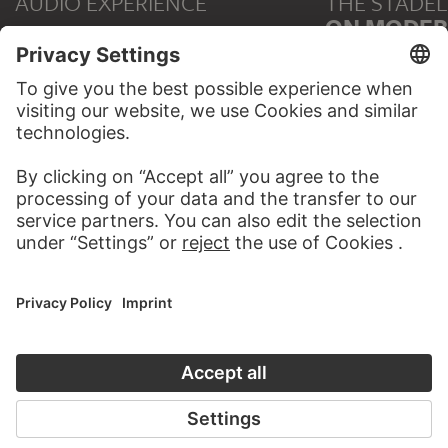
AUDIO EXPERIENCE
THE STÄDE
ON MODER
TO THE PODCAST
TO THE ONLI
CONTACT
Do you have any suggestions, questions or information
about this work?
WRITE US