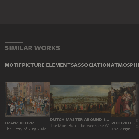
SIMILAR WORKS
MOTIF
PICTURE ELEMENTS
ASSOCIATION
ATMOSPH
DUTCH MASTER AROUND 1619, NACH JACQUES CALLOT
FRANZ PFORR
PHILIPP UFFENBACH
The Mock Battle between the Weavers' and the Dyers' Guilds on the Arno in Florence on 25 July 1619
The Entry of King Rudolf of Habsburg into Basel in 1273
The Virgin Mary and Mourners at the Cruzifixion