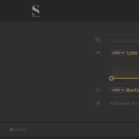
1290 
AND
14 cent.
Berli
AND
Add search cr
36
Works