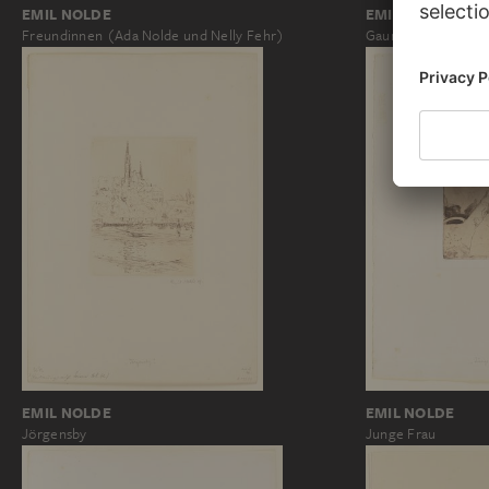
EMIL NOLDE
EMIL NOLDE
Freundinnen (Ada Nolde und Nelly Fehr)
Gauner
EMIL NOLDE
EMIL NOLDE
Jörgensby
Junge Frau