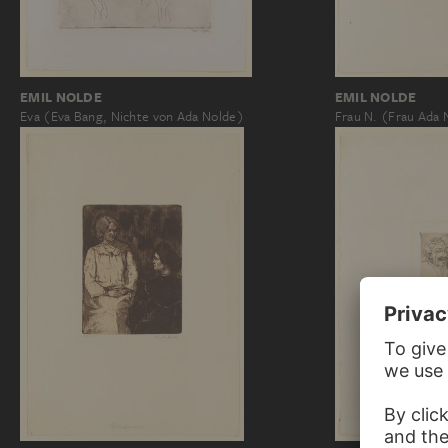
EMIL NOLDE
EMIL NOLDE
Eva (Eva Bang, Nichte von Ada Nolde)
Frau N. (Frau Ada 