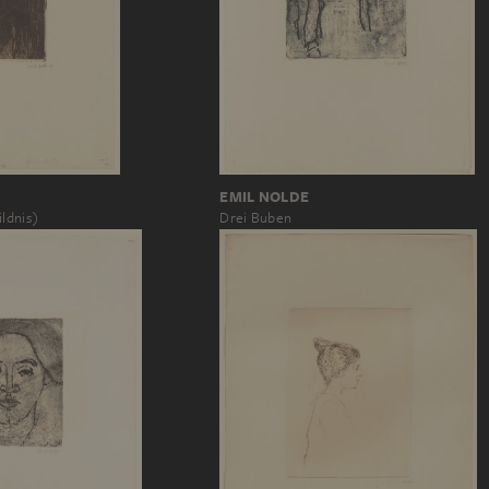
EMIL NOLDE
ildnis)
Drei Buben