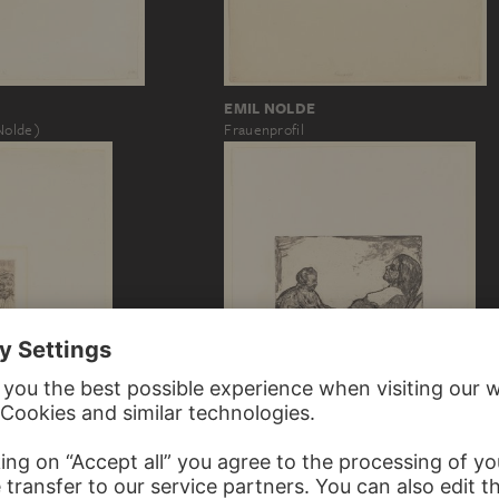
EMIL NOLDE
Frauenprofil
Nolde)