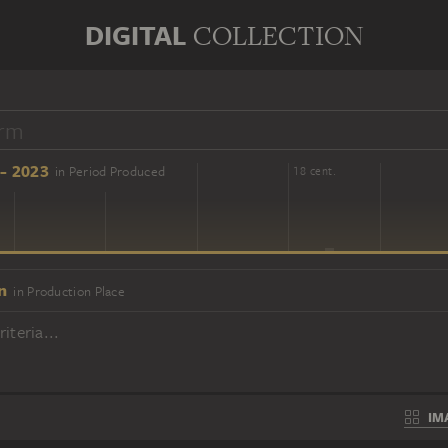
DIGITAL
COLLECTION
- 2023
in Period Produced
16 cent.
18 cent.
n
in Production Place
iteria...
IM