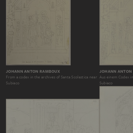
JOHANN ANTON RAMBOUX
JOHANN ANTON
From a codex in the archives of Santa Scolastica near
Aus einem Codex im
Subiaco
Subiaco