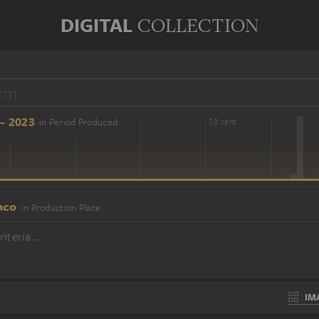
DIGITAL
COLLECTION
- 2023
in Period Produced
16 cent.
18 cent.
aco
in Production Place
iteria...
IM