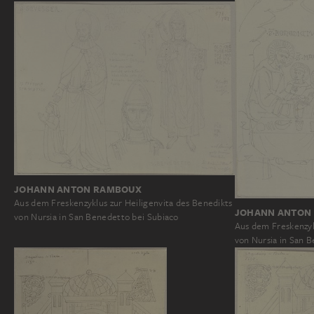
JOHANN ANTON RAMBOUX
Aus dem Freskenzyklus zur Heiligenvita des Benedikts
JOHANN ANTON
von Nursia in San Benedetto bei Subiaco
Aus dem Freskenzyk
von Nursia in San 