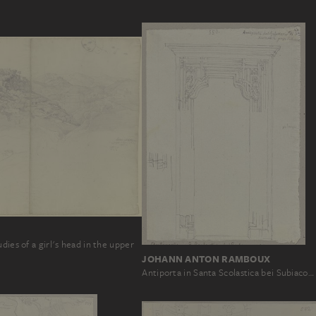
dies of a girl's head in the upper
JOHANN ANTON RAMBOUX
Antiporta in Santa Scolastica bei Subiaco…