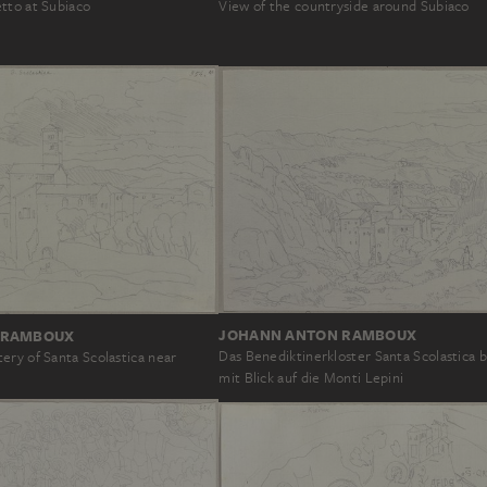
tto at Subiaco
View of the countryside around Subiaco
JOHANN ANTON RAMBOUX
 RAMBOUX
Das Benediktinerkloster Santa Scolastica 
ery of Santa Scolastica near
mit Blick auf die Monti Lepini