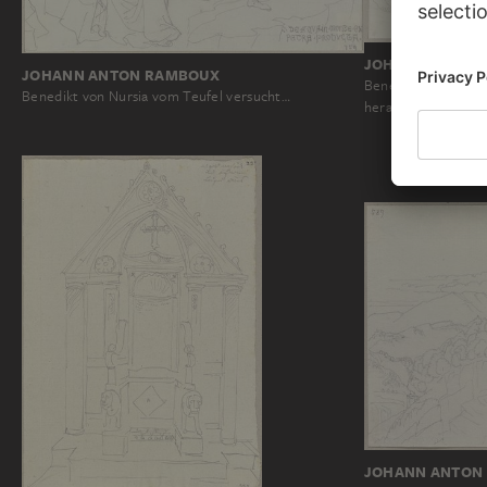
JOHANN ANTON
JOHANN ANTON RAMBOUX
Benedikt von Nursi
Benedikt von Nursia vom Teufel versucht…
heraus…
JOHANN ANTON