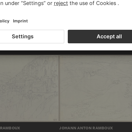
 RAMBOUX
a zieht ein Eisen aus dem Wasser
JOHANN ANTON RAMBOUX
Episcopal chair in San Benedetto
 RAMBOUX
JOHANN ANTON RAMBOUX