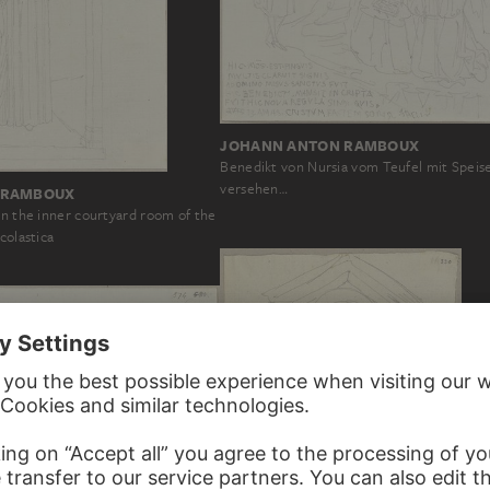
JOHANN ANTON RAMBOUX
Benedikt von Nursia vom Teufel mit Speis
versehen…
 RAMBOUX
in the inner courtyard room of the
colastica