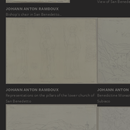
View of San Benede
JOHANN ANTON RAMBOUX
Bishop's chair in San Benedetto…
JOHANN ANTON
JOHANN ANTON RAMBOUX
Benedictine Monast
Representations on the pillars of the lower church of
Subiaco
San Benedetto