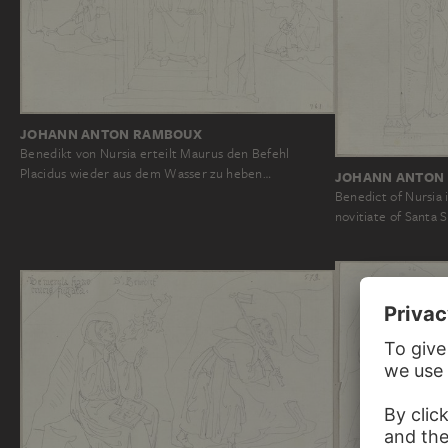
JOHANN ANTON RAMBOUX
Benedikt von Nursia erteilt Maurus den Befehl
Placidus wieder aus dem Wasser zu heben…
JOHANN ANTON
Benedict of Nursia 
novitiate of Santa S