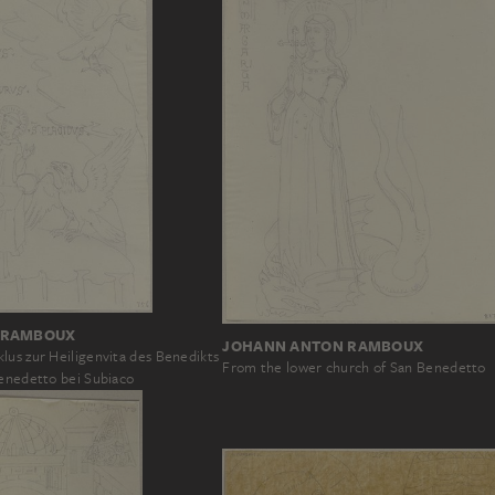
 RAMBOUX
JOHANN ANTON RAMBOUX
lus zur Heiligenvita des Benedikts
From the lower church of San Benedetto
Benedetto bei Subiaco