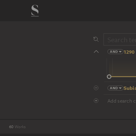
1290 
AND
14 cent.
Subi
AND
Add search cr
60
Works