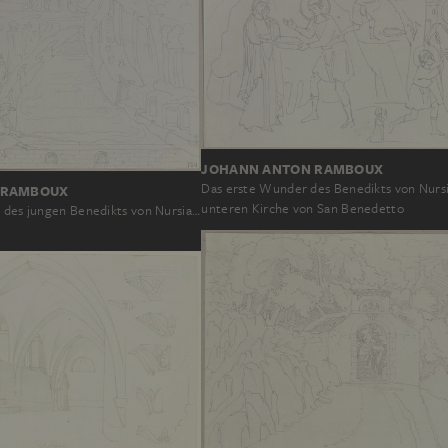
JOHANN ANTON RAMBOUX
Das erste Wunder des Benedikts von Nursi
 RAMBOUX
unteren Kirche von San Benedetto
n des jungen Benedikts von Nursia…