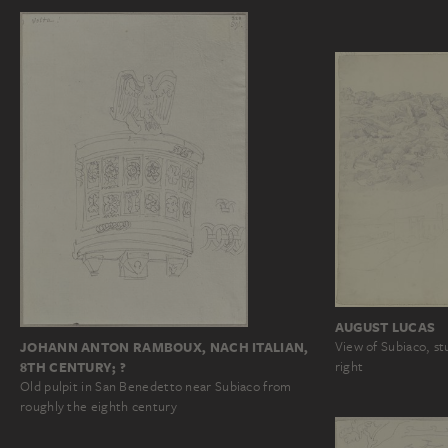
AUGUST LUCAS
JOHANN ANTON RAMBOUX, NACH ITALIAN,
View of Subiaco, stu
8TH CENTURY; ?
right
Old pulpit in San Benedetto near Subiaco from
roughly the eighth century