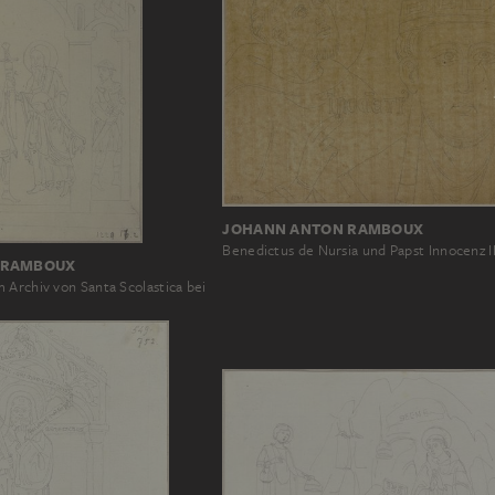
JOHANN ANTON RAMBOUX
Benedictus de Nursia und Papst Innocenz II
 RAMBOUX
 Archiv von Santa Scolastica bei