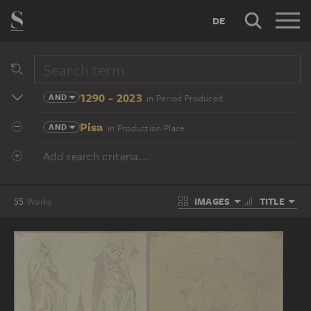
DE
1290 - 2023
AND
in Period Produced
Pisa
AND
in Production Place
Add search criteria...
IMAGES
TITLE
55
Works