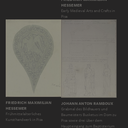
HESSEMER
Early Medieval Arts and Crafts in
Pisa
FRIEDRICH MAXIMILIAN
JOHANN ANTON RAMBOUX
HESSEMER
Grabmal des Bildhauers und
Frühmittelalterliches
Baumeisters Busketus im Dom zu
Kunsthandwerk in Pisa
Pisa sowie drei über dem
Haupteingang zum Baptisterium