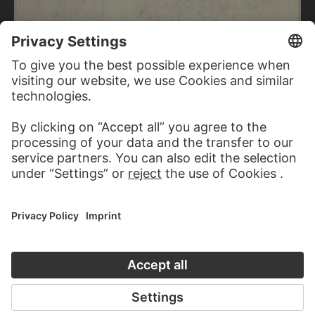
JOHANN ANTON RAMBOUX
Belonging to an exultet in the treasury of Pisa Cathedral