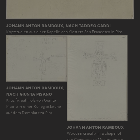
JOHANN ANTON RAMBOUX, NACH TADDEO GADDI
Kopfstudien aus einer Kapelle des Klosters San Francesco in Pisa
JOHANN ANTON RAMBOUX,
NACH GIUNTA PISANO
Kruzifix auf Holz von Giunta
Pisano in einer Kollegiatkirche
auf dem Domplatz zu Pisa
JOHANN ANTON RAMBOUX
Wooden crucifix in a chapel of
the Camposanto Monumentale