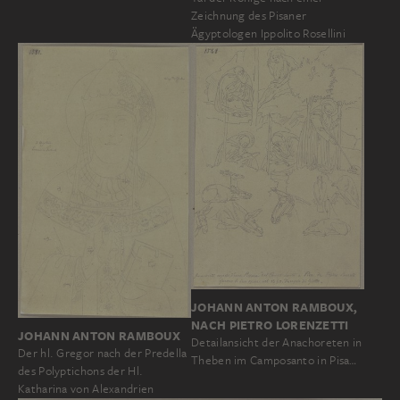
Zeichnung des Pisaner
Ägyptologen Ippolito Rosellini
JOHANN ANTON RAMBOUX,
NACH PIETRO LORENZETTI
JOHANN ANTON RAMBOUX
Detailansicht der Anachoreten in
Der hl. Gregor nach der Predella
Theben im Camposanto in Pisa…
des Polyptichons der Hl.
Katharina von Alexandrien