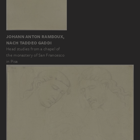
JOHANN ANTON RAMBOUX,
NACH TADDEO GADDI
Head studies from a chapel of
the monastery of San Francesco
in Pisa