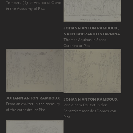
Tempera (?) of Andrea di Cione
in the Academy of Pisa
JOHANN ANTON RAMBOUX,
NACH GHERARDO STARNINA
Thomas Aquinas in Santa
Caterina at Pisa
JOHANN ANTON RAMBOUX
JOHANN ANTON RAMBOUX
From an exultet in the treasury
Von einem Exultet in der
of the cathedral of Pisa
Schatzkammer des Domes von
Pisa