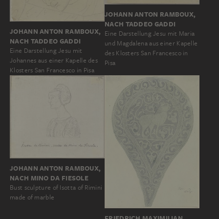
JOHANN ANTON RAMBOUX,
NACH TADDEO GADDI
JOHANN ANTON RAMBOUX,
Eine Darstellung Jesu mit Maria
NACH TADDEO GADDI
und Magdalena aus einer Kapelle
Eine Darstellung Jesu mit
des Klosters San Francesco in
Johannes aus einer Kapelle des
Pisa
Klosters San Francesco in Pisa
JOHANN ANTON RAMBOUX,
NACH MINO DA FIESOLE
Bust sculpture of Isotta of Rimini
made of marble
FRIEDRICH MAXIMILIAN