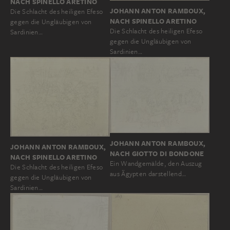
NACH SPINELLO ARETINO
JOHANN ANTON RAMBOUX,
Die Schlacht des heiligen Efeso
NACH SPINELLO ARETINO
gegen die Ungläubigen von
Die Schlacht des heiligen Efeso
Sardinien…
gegen die Ungläubigen von
Sardinien…
JOHANN ANTON RAMBOUX,
JOHANN ANTON RAMBOUX,
NACH GIOTTO DI BONDONE
NACH SPINELLO ARETINO
Ein Wandgemälde, den Auszug
Die Schlacht des heiligen Efeso
aus Ägypten darstellend…
gegen die Ungläubigen von
Sardinien…