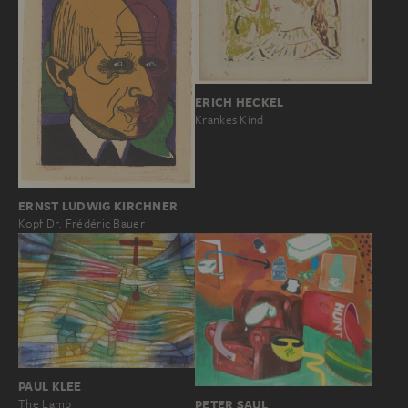
ERICH HECKEL
Krankes Kind
ERNST LUDWIG KIRCHNER
Kopf Dr. Frédéric Bauer
PAUL KLEE
PETER SAUL
The Lamb