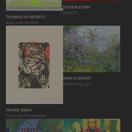
DIETER STEIN
Bild 2/57
THOMAS SCHEIBITZ
Auge und Horizont
MAX SLEVOGT
Blossoming Lilac
FRANZ MARC
The Birth of the Horses