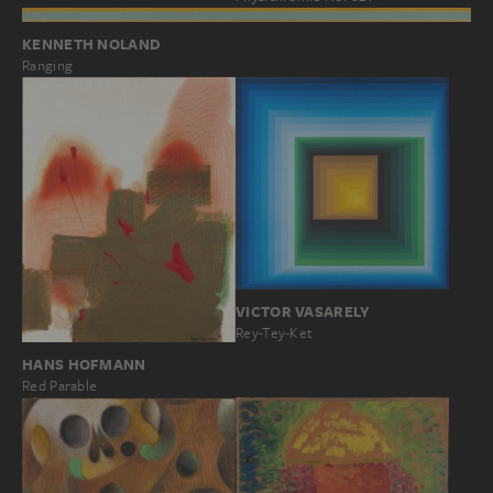
KENNETH NOLAND
Ranging
VICTOR VASARELY
Rey-Tey-Ket
HANS HOFMANN
Red Parable