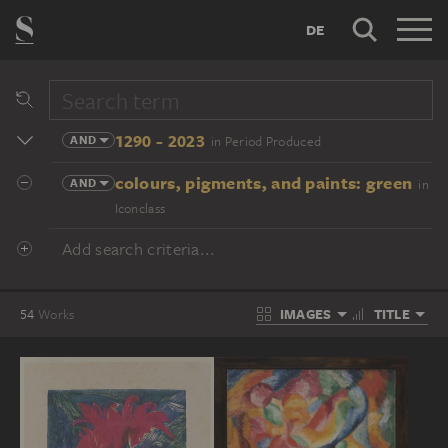
DE
1290 - 2023
AND
in Period Produced
colours, pigments, and paints: green
AND
in
Iconclass
Add search criteria...
IMAGES
TITLE
54
Works