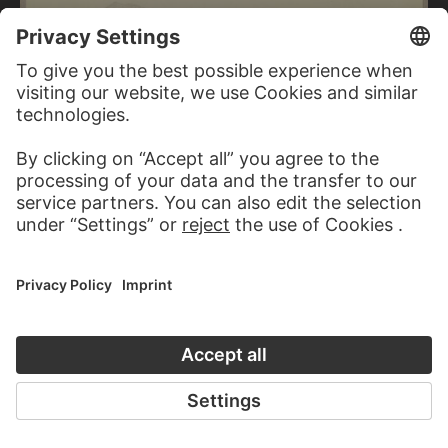
CARL THEODOR REIFFENSTEIN
View of the Moselle valley near Treis