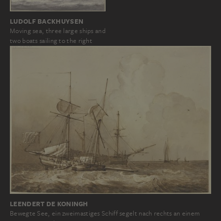
LUDOLF BACKHUYSEN
Moving sea, three large ships and
two boats sailing to the right
LEENDERT DE KONINGH
Bewegte See, ein zweimastiges Schiff segelt nach rechts an einem