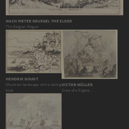
NACH PIETER BRUEGEL THE ELDER
The Belgian Wagon
HENDRIK GOUDT
VICTOR MÜLLER
Mountain landscape with a sailing
Crew of a frigate…
boat