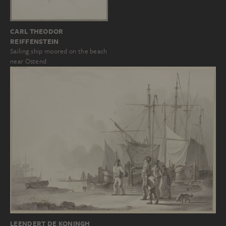
CARL THEODOR
REIFFENSTEIN
Sailing ship moored on the beach
near Ostend
LEENDERT DE KONINGH