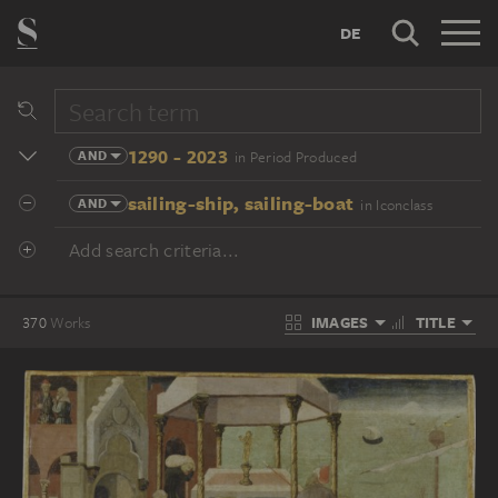
DE
1290 - 2023
AND
in Period Produced
sailing-ship, sailing-boat
AND
in Iconclass
Add search criteria...
IMAGES
TITLE
370
Works