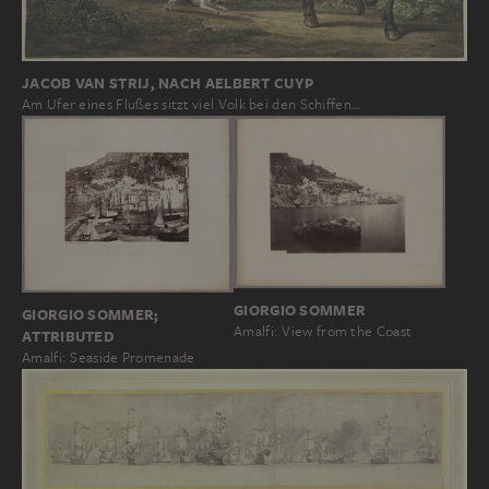
JACOB VAN STRIJ, NACH AELBERT CUYP
Am Ufer eines Flußes sitzt viel Volk bei den Schiffen…
GIORGIO SOMMER
GIORGIO SOMMER;
Amalfi: View from the Coast
ATTRIBUTED
Amalfi: Seaside Promenade