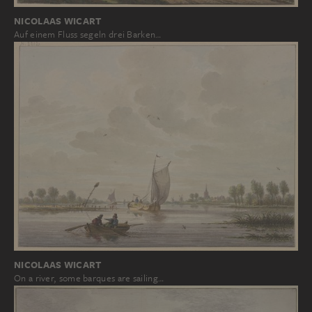
NICOLAAS WICART
Auf einem Fluss segeln drei Barken…
NICOLAAS WICART
On a river, some barques are sailing…