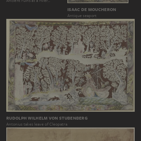
Ancient ruins at a river…
ISAAC DE MOUCHERON
Antique seaport
RUDOLPH WILHELM VON STUBENBERG
Antonius takes leave of Cleopatra