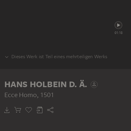
01:18
Dieses Werk ist Teil eines mehrteiligen Werks
ALTAR
HANS HOLBEIN D. Ä.
Ecce Homo
, 1501
HANS HOLBEIN D. Ä.
Flügel des Frankfurter Dominikaneraltars, Innenseite (Passion Christi; Auferstehung)