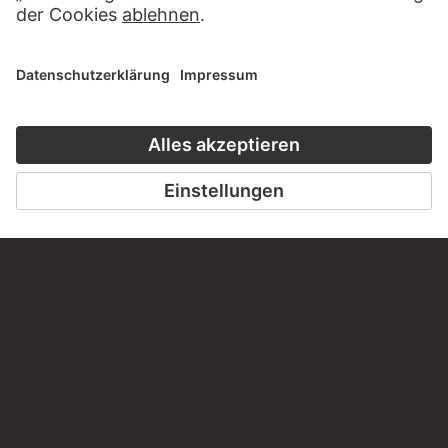
ALBEN
HOLBEIN UND DIE RENAISSANCE
IM NORDEN
33 Werke
PODCAST
DIGITORIAL
HÖRERLEBNIS
LESETIPP FÜ