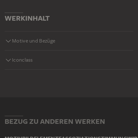
WERKINHALT
Motive und Bezüge
Iconclass
BEZUG ZU ANDEREN WERKEN
MOTIV
BILDELEMENTE
ASSOZIATION
STIMMUNG
WI