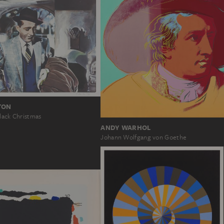
TON
lack Christmas
ANDY WARHOL
Johann Wolfgang von Goethe