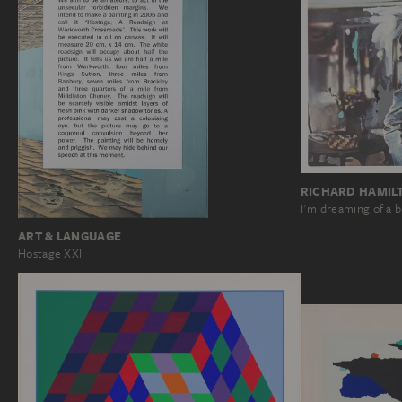
RICHARD HAMIL
I'm dreaming of a b
ART & LANGUAGE
Hostage XXI