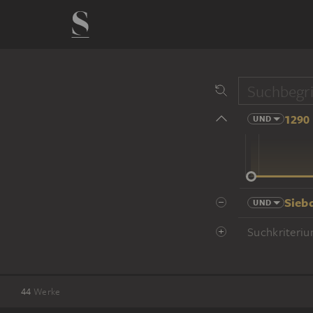
1290 
UND
14 Jhd
Sieb
UND
Suchkriteriu
44
Werke