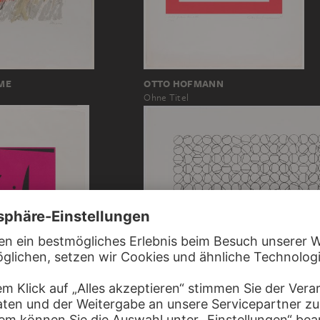
ME
OTTO HOFMANN
Ohne Titel