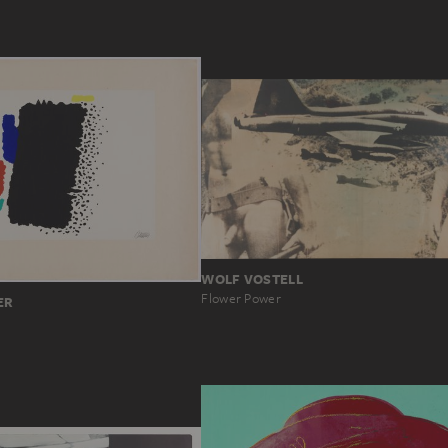
WOLF VOSTELL
Flower Power
ER