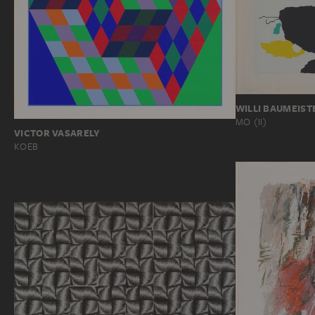
WILLI BAUMEIST
MO (II)
VICTOR VASARELY
KOEB