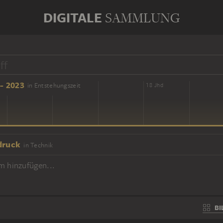
DIGITALE
SAMMLUNG
- 2023
in Entstehungszeit
16 Jhd
18 Jhd
druck
in Technik
m hinzufügen...
BI