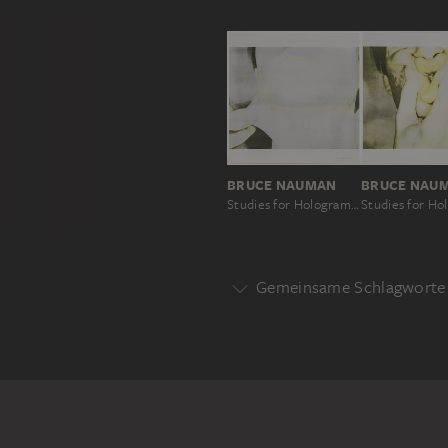
BRUCE NAUMAN
BRUCE NAU
Studies for Holograms (pulled neck)
Gemeinsame Schlagworte 
Motivgattung
KONZEPT
PORTRÄT
SELB
Motiv
BRUCE NAUMAN