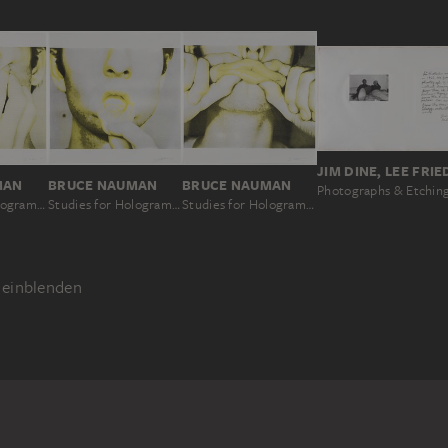
MAN
BRUCE NAUMAN
BRUCE NAUMAN
Photographs & Etchin
Studies for Holograms (pinched cheeks)
Studies for Holograms (pulled lower lip)
Studies for Holograms (pinched lips)
einblenden
STPORTRÄT