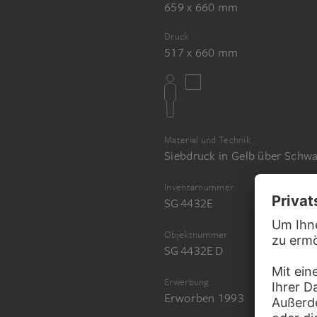
659 x 660 mm
Druck
517 x 660 mm
Material und Technik
Siebdruck in Gelb über Schw
Inventarnummer
SG 4432E
Objektnummer
SG 4432E D
Erwerbung
Erworben 1993