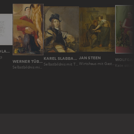
JIM DINE, LEE FRIEDLANDER
gs
JAN STEEN
KAREL SLABBAERT
WERNER TÜBKE
Wirtshaus mit Gast und Schankmagd ("Der aufdringliche Gast")
Selbstbildnis mit Totenkopf
Kate sittin
Selbstbildnis mit Palette