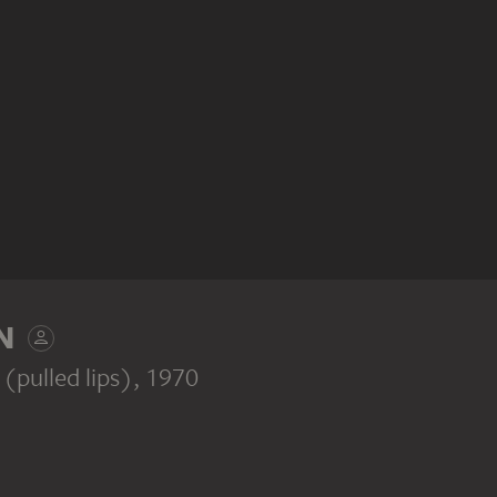
N
(pulled lips)
, 1970