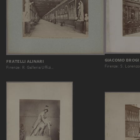
GIACOMO BROGI
FRATELLI ALINARI
Firenze: S. Lorenzo
Firenze: R. Galleria Uffizi…