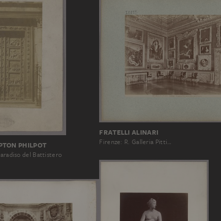
FRATELLI ALINARI
Firenze: R. Galleria Pitti…
PTON PHILPOT
Paradiso del Battistero