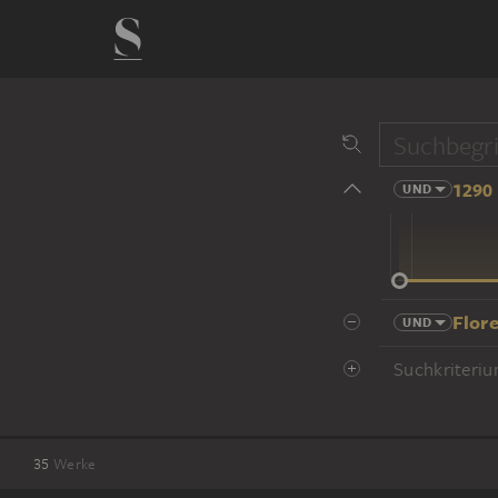
1290 
UND
14 Jhd
Flor
UND
Suchkriteriu
35
Werke