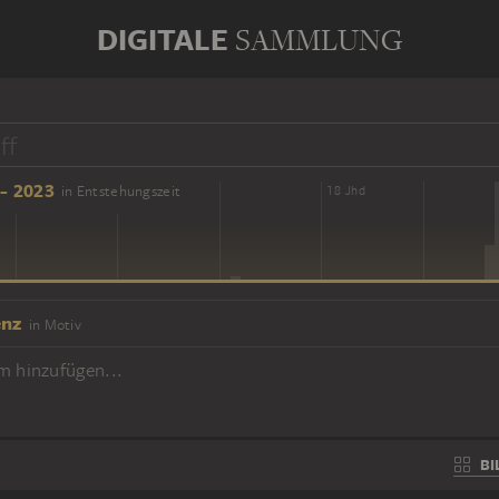
DIGITALE
SAMMLUNG
- 2023
in Entstehungszeit
16 Jhd
18 Jhd
enz
in Motiv
m hinzufügen...
BI