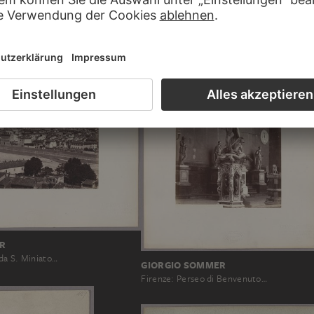
GIACOMO BROGI
Firenze: Palazzo del Podestà o del Bargell
R
da S. Miniato…
GIORGIO SOMMER
Firenze: Perseo di Benvenuto…