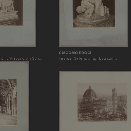
GIACOMO BROGI
fizi, L'Arrotino o la Spia…
Firenze: Galleria Ufizi, I Lottatori…