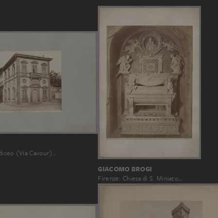
diceo (Via Cavour)…
GIACOMO BROGI
Firenze: Chiesa di S. Miniato…