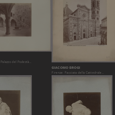
l Palazzo del Podestà…
GIACOMO BROGI
Firenze: Facciata della Cattedrale…