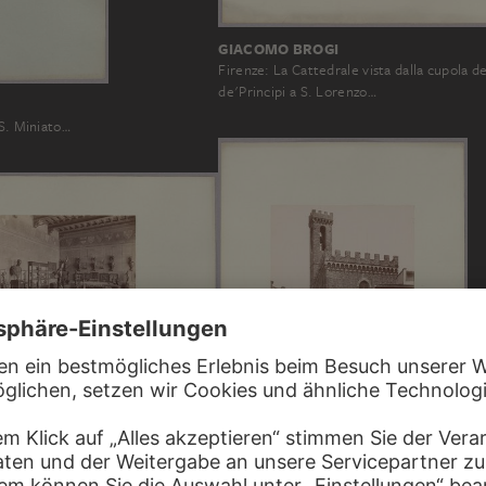
GIACOMO BROGI
Firenze: La Cattedrale vista dalla cupola de
de'Principi a S. Lorenzo…
 S. Miniato…
onale, Interno della seconda Sala