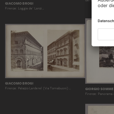
dei Bronzi…
GIACOMO BROGI
Firenze: Loggia de' Lanzi…
GIACOMO BROGI
Firenze: Palazzo Larderel (Via Tornabuoni)…
GIORGIO SOMME
Firenze: Panorama 