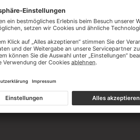
d
Mitglied
E
Mitglied
ST
lied