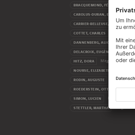
Mitglie
BRACQUEMOND, FÉLIX
CAROLUS-DURAN, EMILE AUGUST
CARRIER-BELLEUSE, ALBERT-ERNE
Mitglied
COTTET, CHARLES
Mitglied
DANNENBERG, ALICE
Mitglied
DELACROIX, EUGÈNE
Mitglied
HITZ, DORA
Mitglied
NOURSE, ELIZABETH
Mitglied
RODIN, AUGUSTE
Mitg
ROEDERSTEIN, OTTILIE W.
Mitglied
SIMON, LUCIEN
Mitglied
STETTLER, MARTHA