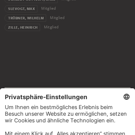
Mitglied
SLEVOGT, MAX
Mitglied
TRÜBNER, WILHELM
Mitglied
ZILLE, HEINRICH
RECHTLICHES
Impressum
Datenschutz
Copyright © 2026 Städel Museum
All rights reserved.